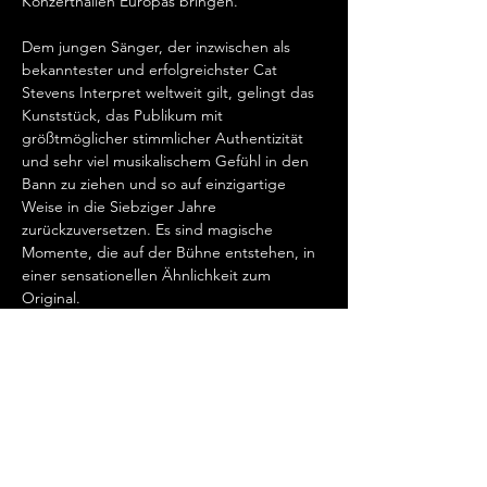
Konzerthallen Europas bringen.   
Dem jungen Sänger, der inzwischen als 
bekanntester und erfolgreichster Cat 
Stevens Interpret weltweit gilt, gelingt das 
Kunststück, das Publikum mit 
größtmöglicher stimmlicher Authentizität 
und sehr viel musikalischem Gefühl in den 
Bann zu ziehen und so auf einzigartige 
Weise in die Siebziger Jahre 
zurückzuversetzen. Es sind magische 
Momente, die auf der Bühne entstehen, in 
einer sensationellen Ähnlichkeit zum 
Original.   
„Cat Stevens hat mein Herz erobert, seit 
ich ihn gemeinsam mit Ronan Keating 
seinen wundervollen Song „Father And 
Son“ singen hörte.…
Mehr anzeigen