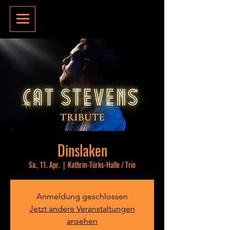
Dinslaken
Sa., 11. Apr.
  |  
Kathrin-Türks-Halle / Trio
Anmeldung geschlossen
Jetzt andere Veranstaltungen
ansehen