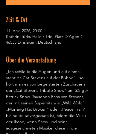
Zeit & Ort
11. Apr. 2026, 20:00
Kathrin-Türks-Halle / Trio, Platz D'Agen 4,
46535 Dinslaken, Deutschland
Über die Veranstaltung
„Ich schließe die Augen und auf einmal 
steht da Cat Stevens auf der Bühne“ - so 
hört man es von begeisterten Zuschauern 
der „Cat Stevens Tribute Show“ um Sänger 
Patrick Snow. Tausende Fans von Stevens, 
der mit seinen Superhits wie „Wild Wold“ 
„Morning Has Broken“ oder „Peace Train“ 
bis heute unvergessen ist, feiern die Musik 
der Ikone, wenn Snow und seine 
ausgezeichneten Musiker diese in die 