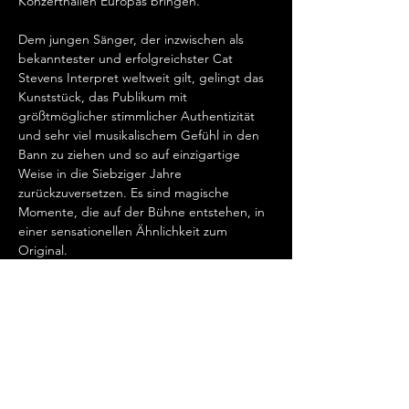
Konzerthallen Europas bringen.   
Dem jungen Sänger, der inzwischen als 
bekanntester und erfolgreichster Cat 
Stevens Interpret weltweit gilt, gelingt das 
Kunststück, das Publikum mit 
größtmöglicher stimmlicher Authentizität 
und sehr viel musikalischem Gefühl in den 
Bann zu ziehen und so auf einzigartige 
Weise in die Siebziger Jahre 
zurückzuversetzen. Es sind magische 
Momente, die auf der Bühne entstehen, in 
einer sensationellen Ähnlichkeit zum 
Original.   
„Cat Stevens hat mein Herz erobert, seit 
ich ihn gemeinsam mit Ronan Keating 
seinen wundervollen Song „Father And 
Son“ singen hörte.…
Mehr anzeigen