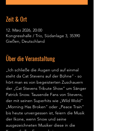
Zeit & Ort
12. März 2026, 20:00
Kongresshalle / Trio, Südanlage 3, 35390
Gießen, Deutschland
Über die Veranstaltung
„Ich schließe die Augen und auf einmal 
steht da Cat Stevens auf der Bühne“ - so 
hört man es von begeisterten Zuschauern 
der „Cat Stevens Tribute Show“ um Sänger 
Patrick Snow. Tausende Fans von Stevens, 
der mit seinen Superhits wie „Wild Wold“ 
„Morning Has Broken“ oder „Peace Train“ 
bis heute unvergessen ist, feiern die Musik 
der Ikone, wenn Snow und seine 
ausgezeichneten Musiker diese in die 