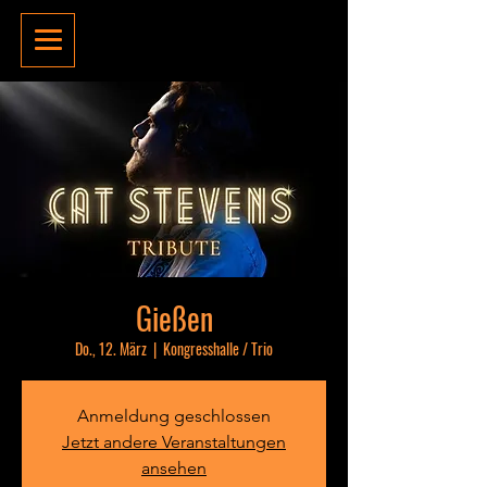
Gießen
Do., 12. März
  |  
Kongresshalle / Trio
Anmeldung geschlossen
Jetzt andere Veranstaltungen
ansehen