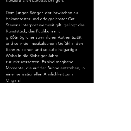
Konzerthallen Europas bringen.   
Dem jungen Sänger, der inzwischen als 
bekanntester und erfolgreichster Cat 
Stevens Interpret weltweit gilt, gelingt das 
Kunststück, das Publikum mit 
größtmöglicher stimmlicher Authentizität 
und sehr viel musikalischem Gefühl in den 
Bann zu ziehen und so auf einzigartige 
Weise in die Siebziger Jahre 
zurückzuversetzen. Es sind magische 
Momente, die auf der Bühne entstehen, in 
einer sensationellen Ähnlichkeit zum 
Original.   
„Cat Stevens hat mein Herz erobert, seit 
ich ihn gemeinsam mit Ronan Keating 
seinen wundervollen Song „Father And 
Son“ singen hörte.…
Mehr anzeigen