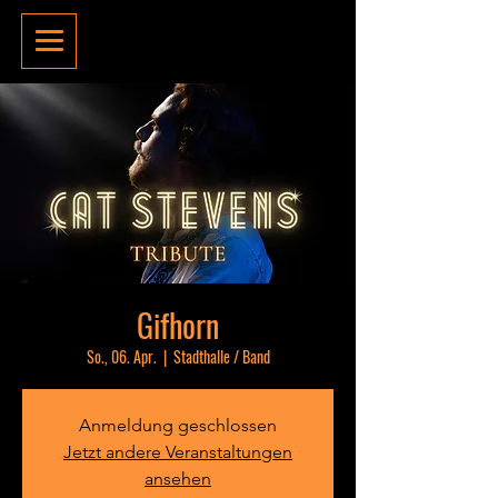
Gifhorn
So., 06. Apr.
  |  
Stadthalle / Band
Anmeldung geschlossen
Jetzt andere Veranstaltungen
ansehen