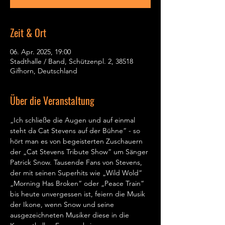
Zeit & Ort
06. Apr. 2025, 19:00
Stadthalle / Band, Schützenpl. 2, 38518
Gifhorn, Deutschland
Über die Veranstaltung
„Ich schließe die Augen und auf einmal 
steht da Cat Stevens auf der Bühne“ - so 
hört man es von begeisterten Zuschauern 
der „Cat Stevens Tribute Show“ um Sänger 
Patrick Snow. Tausende Fans von Stevens, 
der mit seinen Superhits wie „Wild Wold“ 
„Morning Has Broken“ oder „Peace Train“ 
bis heute unvergessen ist, feiern die Musik 
der Ikone, wenn Snow und seine 
ausgezeichneten Musiker diese in die 