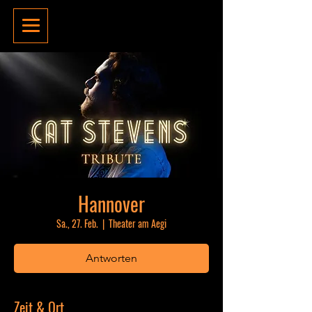
Hannover
Sa., 27. Feb.
  |  
Theater am Aegi
Antworten
Zeit & Ort