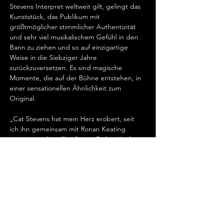
Stevens Interpret weltweit gilt, gelingt das 
Kunststück, das Publikum mit 
größtmöglicher stimmlicher Authentizität 
und sehr viel musikalischem Gefühl in den 
Bann zu ziehen und so auf einzigartige 
Weise in die Siebziger Jahre 
zurückzuversetzen. Es sind magische 
Momente, die auf der Bühne entstehen, in 
einer sensationellen Ähnlichkeit zum 
Original.   
„Cat Stevens hat mein Herz erobert, seit 
ich ihn gemeinsam mit Ronan Keating 
seinen wundervollen Song „Father And 
Son“ singen hörte.…
Mehr anzeigen
Antworten