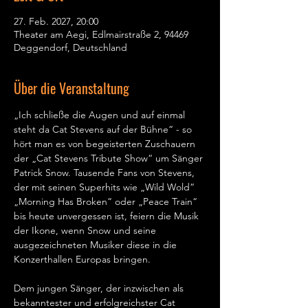
27. Feb. 2027, 20:00
Theater am Aegi, Edlmairstraße 2, 94469
Deggendorf, Deutschland
Über die Veranstaltung
„Ich schließe die Augen und auf einmal 
steht da Cat Stevens auf der Bühne“ - so 
hört man es von begeisterten Zuschauern 
der „Cat Stevens Tribute Show“ um Sänger 
Patrick Snow. Tausende Fans von Stevens, 
der mit seinen Superhits wie „Wild Wold“ 
„Morning Has Broken“ oder „Peace Train“ 
bis heute unvergessen ist, feiern die Musik 
der Ikone, wenn Snow und seine 
ausgezeichneten Musiker diese in die 
Konzerthallen Europas bringen.   
Dem jungen Sänger, der inzwischen als 
bekanntester und erfolgreichster Cat 