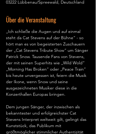
03222 Lübbenau/Spreewald, Deutschland
Über die Veranstaltung
„Ich schließe die Augen und auf einmal 
steht da Cat Stevens auf der Bühne“ - so 
hört man es von begeisterten Zuschauern 
der „Cat Stevens Tribute Show“ um Sänger 
Patrick Snow. Tausende Fans von Stevens, 
der mit seinen Superhits wie „Wild Wold“ 
„Morning Has Broken“ oder „Peace Train“ 
bis heute unvergessen ist, feiern die Musik 
der Ikone, wenn Snow und seine 
ausgezeichneten Musiker diese in die 
Konzerthallen Europas bringen.   
Dem jungen Sänger, der inzwischen als 
bekanntester und erfolgreichster Cat 
Stevens Interpret weltweit gilt, gelingt das 
Kunststück, das Publikum mit 
größtmöglicher stimmlicher Authentizität 