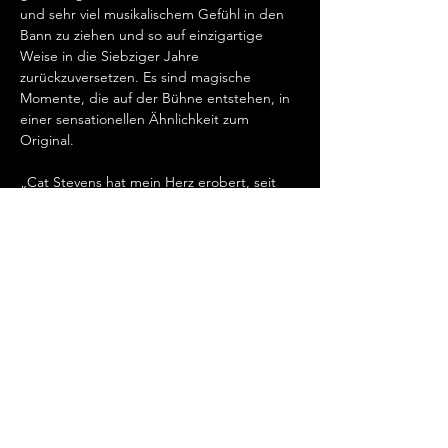
und sehr viel musikalischem Gefühl in den 
Bann zu ziehen und so auf einzigartige 
Weise in die Siebziger Jahre 
zurückzuversetzen. Es sind magische 
Momente, die auf der Bühne entstehen, in 
einer sensationellen Ähnlichkeit zum 
Original.   
„Cat Stevens hat mein Herz erobert, seit 
ich ihn gemeinsam mit Ronan Keating 
seinen wundervollen Song „Father And 
Son“ singen hörte.…
Mehr anzeigen
Diese Veranstaltung teilen