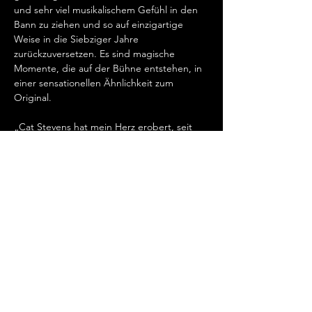
und sehr viel musikalischem Gefühl in den 
Bann zu ziehen und so auf einzigartige 
Weise in die Siebziger Jahre 
zurückzuversetzen. Es sind magische 
Momente, die auf der Bühne entstehen, in 
einer sensationellen Ähnlichkeit zum 
Original.   
„Cat Stevens hat mein Herz erobert, seit 
ich ihn gemeinsam mit Ronan Keating 
seinen wundervollen Song „Father And 
Son“ singen hörte.…
Mehr anzeigen
Diese Veranstaltung teilen