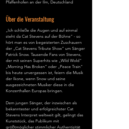
Pfaffenhofen an der Ilm, Deutschland
Über die Veranstaltung
„Ich schließe die Augen und auf einmal 
steht da Cat Stevens auf der Bühne“ - so 
hört man es von begeisterten Zuschauern 
der „Cat Stevens Tribute Show“ um Sänger 
Patrick Snow. Tausende Fans von Stevens, 
der mit seinen Superhits wie „Wild Wold“ 
„Morning Has Broken“ oder „Peace Train“ 
bis heute unvergessen ist, feiern die Musik 
der Ikone, wenn Snow und seine 
ausgezeichneten Musiker diese in die 
Konzerthallen Europas bringen.   
Dem jungen Sänger, der inzwischen als 
bekanntester und erfolgreichster Cat 
Stevens Interpret weltweit gilt, gelingt das 
Kunststück, das Publikum mit 
größtmöglicher stimmlicher Authentizität 