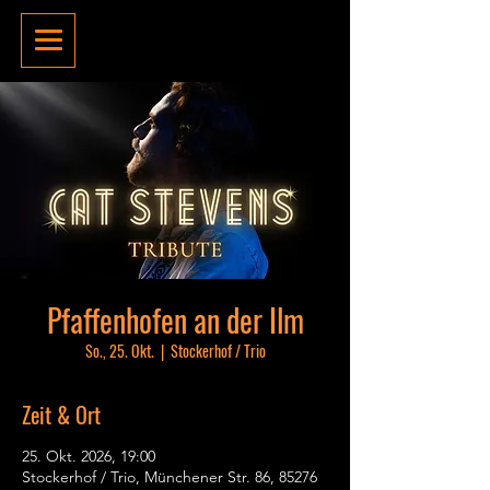
Pfaffenhofen an der Ilm
So., 25. Okt.
  |  
Stockerhof / Trio
Zeit & Ort
25. Okt. 2026, 19:00
Stockerhof / Trio, Münchener Str. 86, 85276