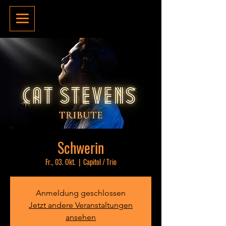
Schwerin
Fr., 03. Okt.
  |  
Capitol / Trio
Anmeldung geschlossen
Jetzt andere Veranstaltungen
ansehen