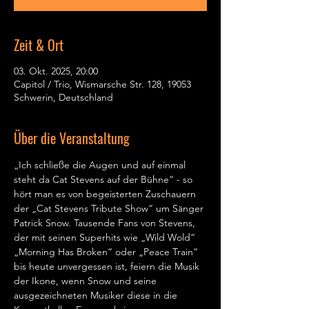
Zeit & Ort
03. Okt. 2025, 20:00
Capitol / Trio, Wismarsche Str. 128, 19053
Schwerin, Deutschland
Über die Veranstaltung
„Ich schließe die Augen und auf einmal 
steht da Cat Stevens auf der Bühne“ - so 
hört man es von begeisterten Zuschauern 
der „Cat Stevens Tribute Show“ um Sänger 
Patrick Snow. Tausende Fans von Stevens, 
der mit seinen Superhits wie „Wild Wold“ 
„Morning Has Broken“ oder „Peace Train“ 
bis heute unvergessen ist, feiern die Musik 
der Ikone, wenn Snow und seine 
ausgezeichneten Musiker diese in die 