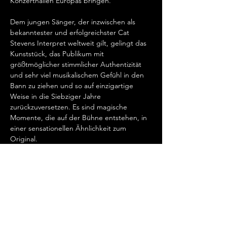
Konzerthallen Europas bringen.   
Dem jungen Sänger, der inzwischen als 
bekanntester und erfolgreichster Cat 
Stevens Interpret weltweit gilt, gelingt das 
Kunststück, das Publikum mit 
größtmöglicher stimmlicher Authentizität 
und sehr viel musikalischem Gefühl in den 
Bann zu ziehen und so auf einzigartige 
Weise in die Siebziger Jahre 
zurückzuversetzen. Es sind magische 
Momente, die auf der Bühne entstehen, in 
einer sensationellen Ähnlichkeit zum 
Original.   
„Cat Stevens hat mein Herz erobert, seit 
ich ihn gemeinsam mit Ronan Keating 
seinen wundervollen Song „Father And 
Son“ singen hörte.…
Mehr anzeigen