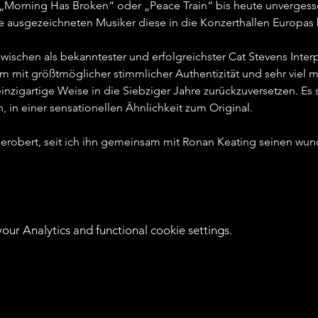
„Morning Has Broken“ oder „Peace Train“ bis heute unvergessen 
 ausgezeichneten Musiker diese in die Konzerthallen Europas b
ischen als bekanntester und erfolgreichster Cat Stevens Interpre
m mit größtmöglicher stimmlicher Authentizität und sehr viel 
inzigartige Weise in die Siebziger Jahre zurückzuversetzen. E
 in einer sensationellen Ähnlichkeit zum Original.   
 erobert, seit ich ihn gemeinsam mit Ronan Keating seinen wun
ur Analytics and functional cookie settings.