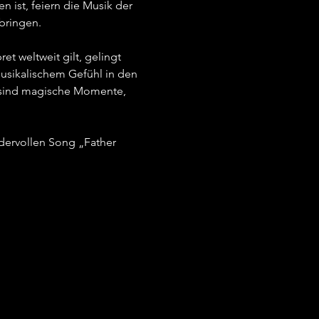
ist, feiern die Musik der 
ringen.   
t weltweit gilt, gelingt 
musikalischem Gefühl in den 
s sind magische Momente, 
dervollen Song „Father 