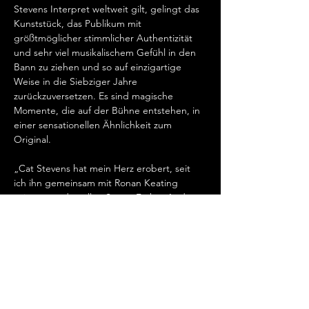
Stevens Interpret weltweit gilt, gelingt das 
Kunststück, das Publikum mit 
größtmöglicher stimmlicher Authentizität 
und sehr viel musikalischem Gefühl in den 
Bann zu ziehen und so auf einzigartige 
Weise in die Siebziger Jahre 
zurückzuversetzen. Es sind magische 
Momente, die auf der Bühne entstehen, in 
einer sensationellen Ähnlichkeit zum 
Original.   
„Cat Stevens hat mein Herz erobert, seit 
ich ihn gemeinsam mit Ronan Keating 
seinen wundervollen Song „Father And 
Son“ singen hörte.…
Show More
Tickets