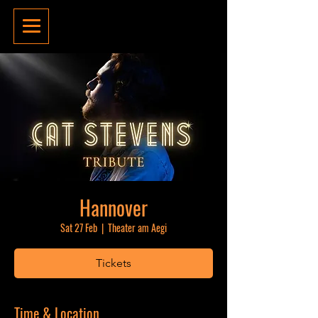
Hannover
Sat 27 Feb
  |  
Theater am Aegi
Tickets
Time & Location