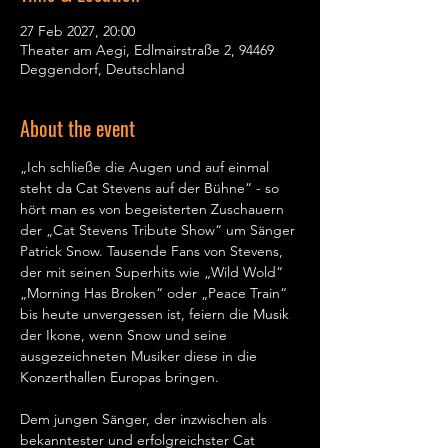
27 Feb 2027, 20:00
Theater am Aegi, Edlmairstraße 2, 94469
Deggendorf, Deutschland
About the event
„Ich schließe die Augen und auf einmal 
steht da Cat Stevens auf der Bühne“ - so 
hört man es von begeisterten Zuschauern 
der „Cat Stevens Tribute Show“ um Sänger 
Patrick Snow. Tausende Fans von Stevens, 
der mit seinen Superhits wie „Wild Wold“ 
„Morning Has Broken“ oder „Peace Train“ 
bis heute unvergessen ist, feiern die Musik 
der Ikone, wenn Snow und seine 
ausgezeichneten Musiker diese in die 
Konzerthallen Europas bringen.   
Dem jungen Sänger, der inzwischen als 
bekanntester und erfolgreichster Cat 