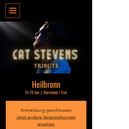
Heilbronn
Fri 16 Jan
  |  
Harmonie / Trio
Anmeldung geschlossen
Jetzt andere Veranstaltungen
ansehen