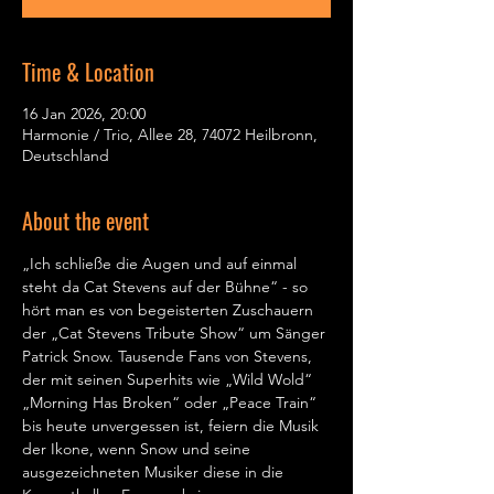
Time & Location
16 Jan 2026, 20:00
Harmonie / Trio, Allee 28, 74072 Heilbronn,
Deutschland
About the event
„Ich schließe die Augen und auf einmal 
steht da Cat Stevens auf der Bühne“ - so 
hört man es von begeisterten Zuschauern 
der „Cat Stevens Tribute Show“ um Sänger 
Patrick Snow. Tausende Fans von Stevens, 
der mit seinen Superhits wie „Wild Wold“ 
„Morning Has Broken“ oder „Peace Train“ 
bis heute unvergessen ist, feiern die Musik 
der Ikone, wenn Snow und seine 
ausgezeichneten Musiker diese in die 