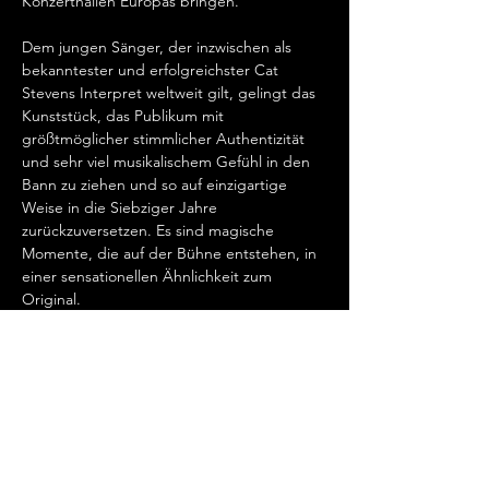
Konzerthallen Europas bringen.   
Dem jungen Sänger, der inzwischen als 
bekanntester und erfolgreichster Cat 
Stevens Interpret weltweit gilt, gelingt das 
Kunststück, das Publikum mit 
größtmöglicher stimmlicher Authentizität 
und sehr viel musikalischem Gefühl in den 
Bann zu ziehen und so auf einzigartige 
Weise in die Siebziger Jahre 
zurückzuversetzen. Es sind magische 
Momente, die auf der Bühne entstehen, in 
einer sensationellen Ähnlichkeit zum 
Original.   
„Cat Stevens hat mein Herz erobert, seit 
ich ihn gemeinsam mit Ronan Keating 
seinen wundervollen Song „Father And 
Son“ singen hörte.…
Show More