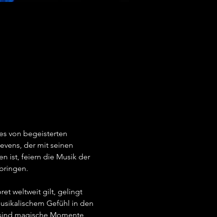
es von begeisterten 
vens, der mit seinen 
ist, feiern die Musik der 
ringen.   
t weltweit gilt, gelingt 
musikalischem Gefühl in den 
s sind magische Momente, 