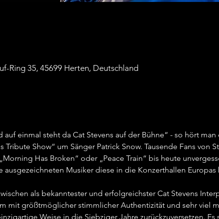
auf-Ring 35, 45699 Herten, Deutschland
 auf einmal steht da Cat Stevens auf der Bühne“ - so hört man 
s Tribute Show“ um Sänger Patrick Snow. Tausende Fans von Ste
„Morning Has Broken“ oder „Peace Train“ bis heute unvergessen 
 ausgezeichneten Musiker diese in die Konzerthallen Europas b
ischen als bekanntester und erfolgreichster Cat Stevens Interpre
m mit größtmöglicher stimmlicher Authentizität und sehr viel 
inzigartige Weise in die Siebziger Jahre zurückzuversetzen. E