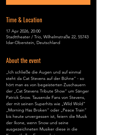
Time & Location
17 Apr 2026, 20:00
Stadttheater / Trio, Wilhelmstraße 22, 55743
Idar-Oberstein, Deutschland
About the event
„Ich schließe die Augen und auf einmal 
steht da Cat Stevens auf der Bühne“ - so 
hört man es von begeisterten Zuschauern 
der „Cat Stevens Tribute Show“ um Sänger 
Patrick Snow. Tausende Fans von Stevens, 
der mit seinen Superhits wie „Wild Wold“ 
„Morning Has Broken“ oder „Peace Train“ 
bis heute unvergessen ist, feiern die Musik 
der Ikone, wenn Snow und seine 
ausgezeichneten Musiker diese in die 