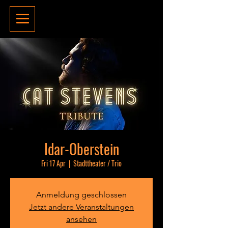
Idar-Oberstein
Fri 17 Apr
  |  
Stadttheater / Trio
Anmeldung geschlossen
Jetzt andere Veranstaltungen
ansehen