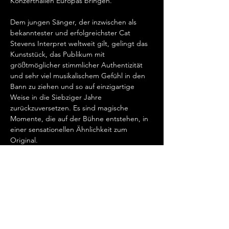
Konzerthallen Europas bringen.   
Dem jungen Sänger, der inzwischen als 
bekanntester und erfolgreichster Cat 
Stevens Interpret weltweit gilt, gelingt das 
Kunststück, das Publikum mit 
größtmöglicher stimmlicher Authentizität 
und sehr viel musikalischem Gefühl in den 
Bann zu ziehen und so auf einzigartige 
Weise in die Siebziger Jahre 
zurückzuversetzen. Es sind magische 
Momente, die auf der Bühne entstehen, in 
einer sensationellen Ähnlichkeit zum 
Original.   
„Cat Stevens hat mein Herz erobert, seit 
ich ihn gemeinsam mit Ronan Keating 
seinen wundervollen Song „Father And 
Son“ singen hörte.…
Show More