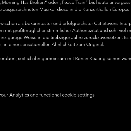
„Morning Has Broken“ oder „Peace Train“ bis heute unvergessen 
 ausgezeichneten Musiker diese in die Konzerthallen Europas b
ischen als bekanntester und erfolgreichster Cat Stevens Interpre
m mit größtmöglicher stimmlicher Authentizität und sehr viel 
inzigartige Weise in die Siebziger Jahre zurückzuversetzen. E
 in einer sensationellen Ähnlichkeit zum Original.   
 erobert, seit ich ihn gemeinsam mit Ronan Keating seinen wun
ur Analytics and functional cookie settings.