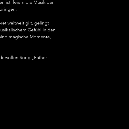
ist, feiern die Musik der 
ringen.   
t weltweit gilt, gelingt 
musikalischem Gefühl in den 
s sind magische Momente, 
dervollen Song „Father 