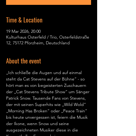
Time & Location
19 Mar 2026, 20:00
Kulturhaus Osterfeld / Trio, Osterfeldstraße
12, 75172 Pforzheim, Deutschland
About the event
„Ich schließe die Augen und auf einmal 
steht da Cat Stevens auf der Bühne“ - so 
hört man es von begeisterten Zuschauern 
der „Cat Stevens Tribute Show“ um Sänger 
Patrick Snow. Tausende Fans von Stevens, 
der mit seinen Superhits wie „Wild Wold“ 
„Morning Has Broken“ oder „Peace Train“ 
bis heute unvergessen ist, feiern die Musik 
der Ikone, wenn Snow und seine 
ausgezeichneten Musiker diese in die 