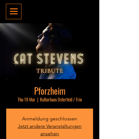
Pforzheim
Thu 19 Mar
  |  
Kulturhaus Osterfeld / Trio
Anmeldung geschlossen
Jetzt andere Veranstaltungen
ansehen