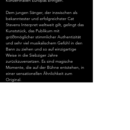
Konzerthallen Europas bringen.   
Dem jungen Sänger, der inzwischen als 
bekanntester und erfolgreichster Cat 
Stevens Interpret weltweit gilt, gelingt das 
Kunststück, das Publikum mit 
größtmöglicher stimmlicher Authentizität 
und sehr viel musikalischem Gefühl in den 
Bann zu ziehen und so auf einzigartige 
Weise in die Siebziger Jahre 
zurückzuversetzen. Es sind magische 
Momente, die auf der Bühne entstehen, in 
einer sensationellen Ähnlichkeit zum 
Original.   
„Cat Stevens hat mein Herz erobert, seit 
ich ihn gemeinsam mit Ronan Keating 
seinen wundervollen Song „Father And 
Son“ singen hörte.…
Show More