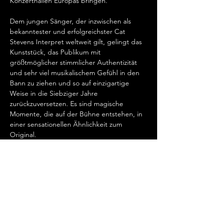
Konzerthallen Europas bringen.   
Dem jungen Sänger, der inzwischen als 
bekanntester und erfolgreichster Cat 
Stevens Interpret weltweit gilt, gelingt das 
Kunststück, das Publikum mit 
größtmöglicher stimmlicher Authentizität 
und sehr viel musikalischem Gefühl in den 
Bann zu ziehen und so auf einzigartige 
Weise in die Siebziger Jahre 
zurückzuversetzen. Es sind magische 
Momente, die auf der Bühne entstehen, in 
einer sensationellen Ähnlichkeit zum 
Original.   
„Cat Stevens hat mein Herz erobert, seit 
ich ihn gemeinsam mit Ronan Keating 
seinen wundervollen Song „Father And 
Son“ singen hörte.…
Show More