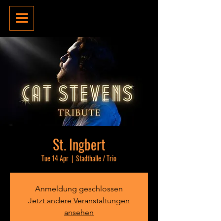
St. Ingbert
Tue 14 Apr
  |  
Stadthalle / Trio
Anmeldung geschlossen
Jetzt andere Veranstaltungen
ansehen