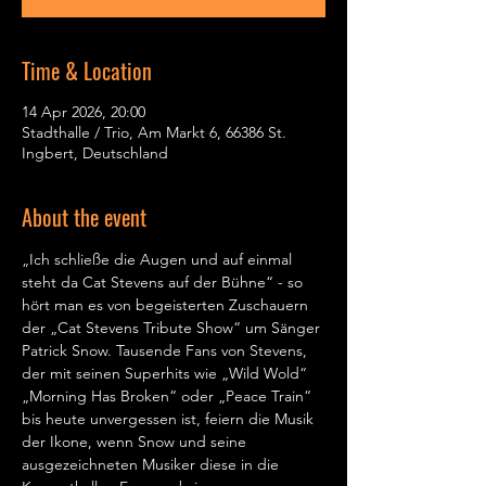
Time & Location
14 Apr 2026, 20:00
Stadthalle / Trio, Am Markt 6, 66386 St.
Ingbert, Deutschland
About the event
„Ich schließe die Augen und auf einmal 
steht da Cat Stevens auf der Bühne“ - so 
hört man es von begeisterten Zuschauern 
der „Cat Stevens Tribute Show“ um Sänger 
Patrick Snow. Tausende Fans von Stevens, 
der mit seinen Superhits wie „Wild Wold“ 
„Morning Has Broken“ oder „Peace Train“ 
bis heute unvergessen ist, feiern die Musik 
der Ikone, wenn Snow und seine 
ausgezeichneten Musiker diese in die 