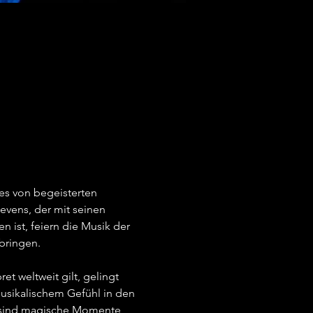
es von begeisterten 
vens, der mit seinen 
ist, feiern die Musik der 
ringen.   
t weltweit gilt, gelingt 
musikalischem Gefühl in den 
s sind magische Momente, 