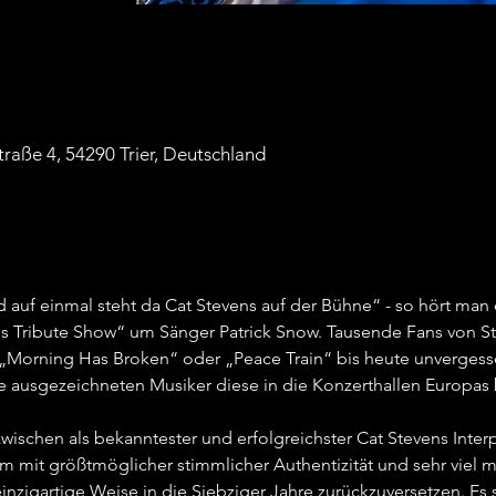
traße 4, 54290 Trier, Deutschland
 auf einmal steht da Cat Stevens auf der Bühne“ - so hört man 
s Tribute Show“ um Sänger Patrick Snow. Tausende Fans von Ste
„Morning Has Broken“ oder „Peace Train“ bis heute unvergessen 
 ausgezeichneten Musiker diese in die Konzerthallen Europas b
ischen als bekanntester und erfolgreichster Cat Stevens Interpre
m mit größtmöglicher stimmlicher Authentizität und sehr viel 
inzigartige Weise in die Siebziger Jahre zurückzuversetzen. E