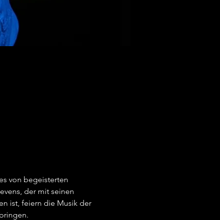
es von begeisterten 
vens, der mit seinen 
ist, feiern die Musik der 
ringen.   