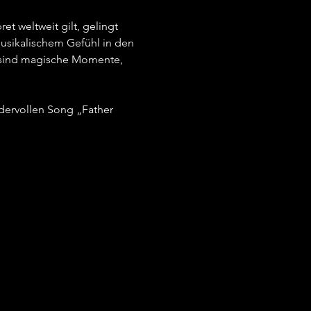
t weltweit gilt, gelingt 
musikalischem Gefühl in den 
s sind magische Momente, 
dervollen Song „Father 