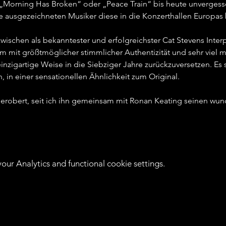
„Morning Has Broken“ oder „Peace Train“ bis heute unvergessen 
 ausgezeichneten Musiker diese in die Konzerthallen Europas b
ischen als bekanntester und erfolgreichster Cat Stevens Interpre
m mit größtmöglicher stimmlicher Authentizität und sehr viel 
inzigartige Weise in die Siebziger Jahre zurückzuversetzen. E
 in einer sensationellen Ähnlichkeit zum Original.   
 erobert, seit ich ihn gemeinsam mit Ronan Keating seinen wun
ur Analytics and functional cookie settings.