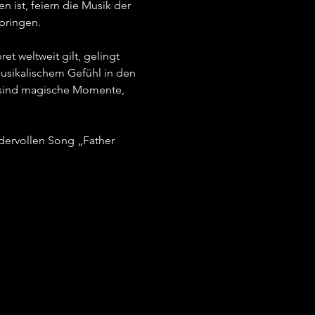
ist, feiern die Musik der 
ringen.   
t weltweit gilt, gelingt 
musikalischem Gefühl in den 
s sind magische Momente, 
dervollen Song „Father 