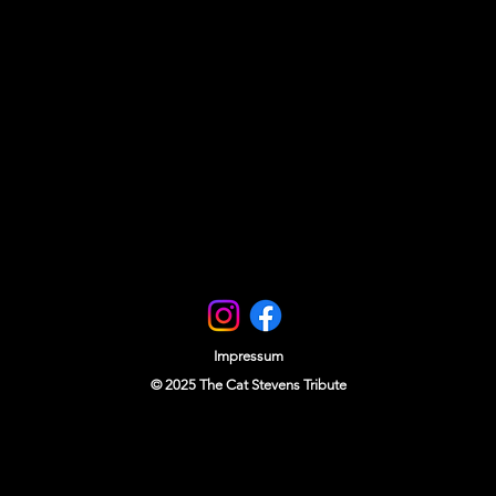
gen festlegen und ihrer
r den Fall eines Online-Shops kann
ls über Waren, Preise sowie die
es, der Kündigung und des Widerrufs
ften enthalten und passend für das
. Um sicherzugehen, dass Ihre AGB
n, lassen Sie diese von einem
Impressum
© 2025
The Cat Stevens Tribute