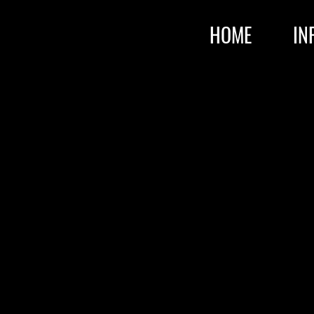
HOME
IN
AGB
tsbedingungen (AGB). Diese Vorlage
ändig und kann nicht veröffentlicht
erung von Website-Eigentümern. Darin