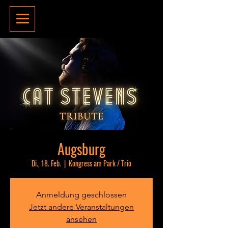
Augsburg
Di., 18. Feb.
  |  
Kongress am Park / Trio
Anmeldung geschlossen
Jetzt andere Veranstaltungen
ansehen