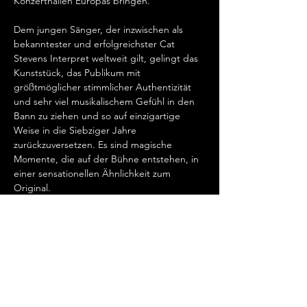
Konzerthallen Europas bringen.   
Dem jungen Sänger, der inzwischen als 
bekanntester und erfolgreichster Cat 
Stevens Interpret weltweit gilt, gelingt das 
Kunststück, das Publikum mit 
größtmöglicher stimmlicher Authentizität 
und sehr viel musikalischem Gefühl in den 
Bann zu ziehen und so auf einzigartige 
Weise in die Siebziger Jahre 
zurückzuversetzen. Es sind magische 
Momente, die auf der Bühne entstehen, in 
einer sensationellen Ähnlichkeit zum 
Original.   
„Cat Stevens hat mein Herz erobert, seit 
ich ihn gemeinsam mit Ronan Keating 
seinen wundervollen Song „Father And 
Son“ singen hörte.…
Mehr anzeigen