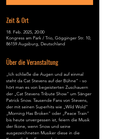
Zeit & Ort
18. Feb. 2025, 20:00
Kongress am Park / Trio, Gögginger Str. 10,
86159 Augsburg, Deutschland
Über die Veranstaltung
„Ich schließe die Augen und auf einmal 
steht da Cat Stevens auf der Bühne“ - so 
hört man es von begeisterten Zuschauern 
der „Cat Stevens Tribute Show“ um Sänger 
Patrick Snow. Tausende Fans von Stevens, 
der mit seinen Superhits wie „Wild Wold“ 
„Morning Has Broken“ oder „Peace Train“ 
bis heute unvergessen ist, feiern die Musik 
der Ikone, wenn Snow und seine 
ausgezeichneten Musiker diese in die 