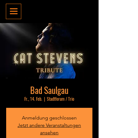
Bad Saulgau
Fr., 14. Feb.
  |  
Stadtforum / Trio
Anmeldung geschlossen
Jetzt andere Veranstaltungen
ansehen