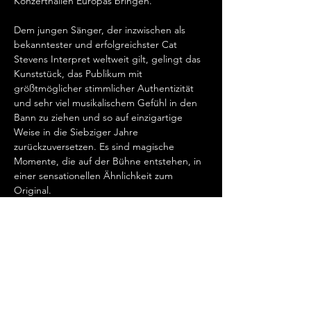
Konzerthallen Europas bringen.   
Dem jungen Sänger, der inzwischen als 
bekanntester und erfolgreichster Cat 
Stevens Interpret weltweit gilt, gelingt das 
Kunststück, das Publikum mit 
größtmöglicher stimmlicher Authentizität 
und sehr viel musikalischem Gefühl in den 
Bann zu ziehen und so auf einzigartige 
Weise in die Siebziger Jahre 
zurückzuversetzen. Es sind magische 
Momente, die auf der Bühne entstehen, in 
einer sensationellen Ähnlichkeit zum 
Original.   
„Cat Stevens hat mein Herz erobert, seit 
ich ihn gemeinsam mit Ronan Keating 
seinen wundervollen Song „Father And 
Son“ singen hörte.…
Mehr anzeigen