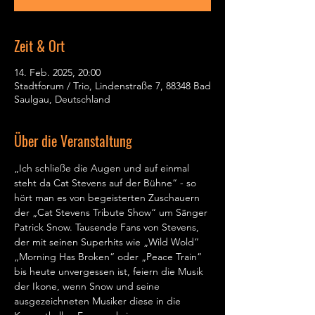
Zeit & Ort
14. Feb. 2025, 20:00
Stadtforum / Trio, Lindenstraße 7, 88348 Bad
Saulgau, Deutschland
Über die Veranstaltung
„Ich schließe die Augen und auf einmal 
steht da Cat Stevens auf der Bühne“ - so 
hört man es von begeisterten Zuschauern 
der „Cat Stevens Tribute Show“ um Sänger 
Patrick Snow. Tausende Fans von Stevens, 
der mit seinen Superhits wie „Wild Wold“ 
„Morning Has Broken“ oder „Peace Train“ 
bis heute unvergessen ist, feiern die Musik 
der Ikone, wenn Snow und seine 
ausgezeichneten Musiker diese in die 