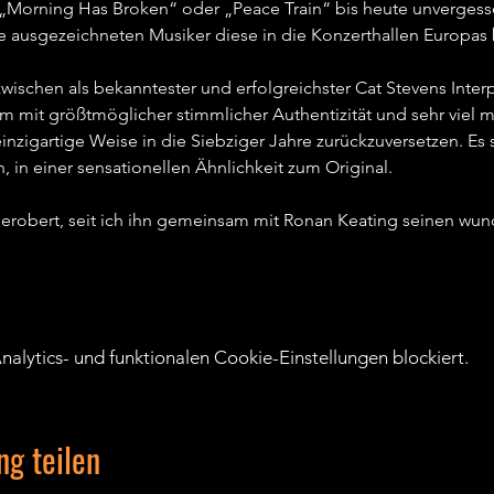
„Morning Has Broken“ oder „Peace Train“ bis heute unvergessen 
 ausgezeichneten Musiker diese in die Konzerthallen Europas b
ischen als bekanntester und erfolgreichster Cat Stevens Interpre
m mit größtmöglicher stimmlicher Authentizität und sehr viel 
inzigartige Weise in die Siebziger Jahre zurückzuversetzen. E
 in einer sensationellen Ähnlichkeit zum Original.   
 erobert, seit ich ihn gemeinsam mit Ronan Keating seinen wun
lytics- und funktionalen Cookie-Einstellungen blockiert.
ng teilen