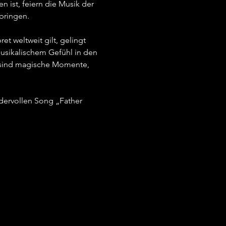
ist, feiern die Musik der 
ringen.   
t weltweit gilt, gelingt 
musikalischem Gefühl in den 
s sind magische Momente, 
dervollen Song „Father 