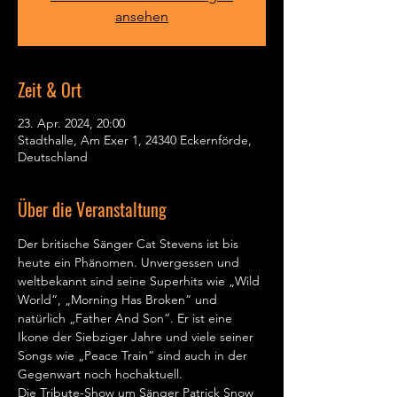
ansehen
Zeit & Ort
23. Apr. 2024, 20:00
Stadthalle, Am Exer 1, 24340 Eckernförde,
Deutschland
Über die Veranstaltung
Der britische Sänger Cat Stevens ist bis 
heute ein Phänomen. Unvergessen und 
weltbekannt sind seine Superhits wie „Wild 
World“, „Morning Has Broken“ und 
natürlich „Father And Son“. Er ist eine 
Ikone der Siebziger Jahre und viele seiner 
Songs wie „Peace Train“ sind auch in der 
Gegenwart noch hochaktuell.
Die Tribute-Show um Sänger Patrick Snow 