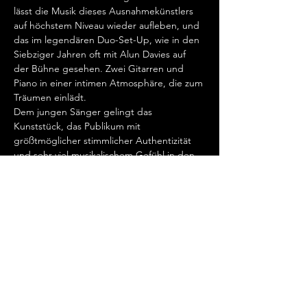
lässt die Musik dieses Ausnahmekünstlers 
auf höchstem Niveau wieder aufleben, und 
das im legendären Duo-Set-Up, wie in den 
Siebziger Jahren oft mit Alun Davies auf 
der Bühne gesehen. Zwei Gitarren und 
Piano in einer intimen Atmosphäre, die zum 
Träumen einlädt.
Dem jungen Sänger gelingt das 
Kunststück, das Publikum mit 
größtmöglicher stimmlicher Authentizität 
und sehr viel musikalischem Gefühl in den 
Bann zu ziehen und so auf einzigartige 
Weise 50 Jahre zurückzuversetzen. Es sind 
magische Momente, die auf der Bühne 
entstehen, in einer sensationellen 
Ähnlichkeit zum Original.
Diese Veranstaltung teilen