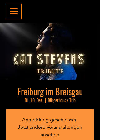
Freiburg im Breisgau
Di., 10. Dez.
  |  
Bürgerhaus / Trio
Anmeldung geschlossen
Jetzt andere Veranstaltungen
ansehen