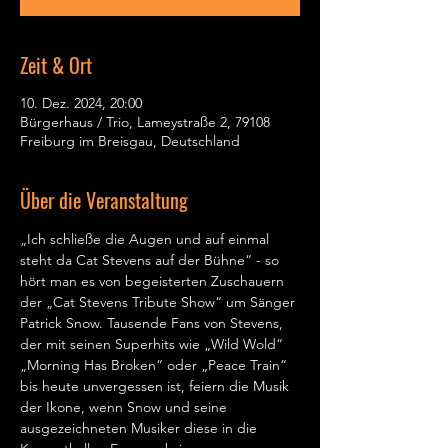
Zeit & Ort
10. Dez. 2024, 20:00
Bürgerhaus / Trio, Lameystraße 2, 79108
Freiburg im Breisgau, Deutschland
Über die Veranstaltung
„Ich schließe die Augen und auf einmal 
steht da Cat Stevens auf der Bühne“ - so 
hört man es von begeisterten Zuschauern 
der „Cat Stevens Tribute Show“ um Sänger 
Patrick Snow. Tausende Fans von Stevens, 
der mit seinen Superhits wie „Wild Wold“ 
„Morning Has Broken“ oder „Peace Train“ 
bis heute unvergessen ist, feiern die Musik 
der Ikone, wenn Snow und seine 
ausgezeichneten Musiker diese in die 