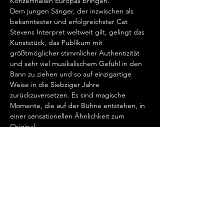
Konzerthallen Europas bringen.  
Dem jungen Sänger, der inzwischen als 
bekanntester und erfolgreichster Cat 
Stevens Interpret weltweit gilt, gelingt das 
Kunststück, das Publikum mit 
größtmöglicher stimmlicher Authentizität 
und sehr viel musikalischem Gefühl in den 
Bann zu ziehen und so auf einzigartige 
Weise in die Siebziger Jahre 
zurückzuversetzen. Es sind magische 
Momente, die auf der Bühne entstehen, in 
einer sensationellen Ähnlichkeit zum 
Original.   
„Cat Stevens hat mein Herz erobert, seit 
ich ihn gemeinsam mit Ronan Keating 
seinen wundervollen Song „Father And 
Son“ singen hörte.…
Mehr anzeigen