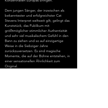
Konzerthallen Europas bringen.   
Dem jungen Sänger, der inzwischen als 
bekanntester und erfolgreichster Cat 
Stevens Interpret weltweit gilt, gelingt das 
Kunststück, das Publikum mit 
größtmöglicher stimmlicher Authentizität 
und sehr viel musikalischem Gefühl in den 
Bann zu ziehen und so auf einzigartige 
Weise in die Siebziger Jahre 
zurückzuversetzen. Es sind magische 
Momente, die auf der Bühne entstehen, in 
einer sensationellen Ähnlichkeit zum 
Original.   
„Cat Stevens hat mein Herz erobert, seit 
ich ihn gemeinsam mit Ronan Keating 
seinen wundervollen Song „Father And 
Son“ singen hörte.…
Mehr anzeigen