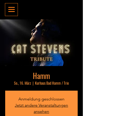
Hamm
So., 16. März
  |  
Kurhaus Bad Hamm / Trio
Anmeldung geschlossen
Jetzt andere Veranstaltungen
ansehen