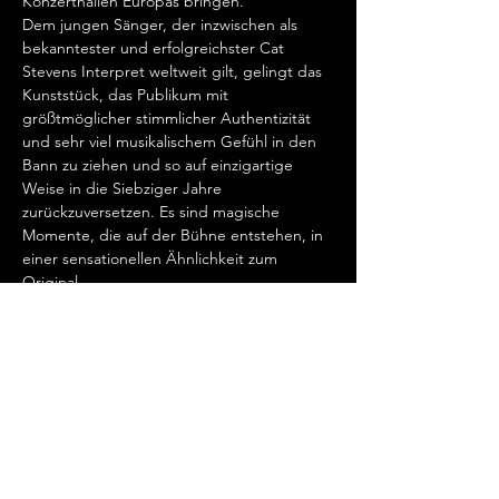
Konzerthallen Europas bringen.   
Dem jungen Sänger, der inzwischen als 
bekanntester und erfolgreichster Cat 
Stevens Interpret weltweit gilt, gelingt das 
Kunststück, das Publikum mit 
größtmöglicher stimmlicher Authentizität 
und sehr viel musikalischem Gefühl in den 
Bann zu ziehen und so auf einzigartige 
Weise in die Siebziger Jahre 
zurückzuversetzen. Es sind magische 
Momente, die auf der Bühne entstehen, in 
einer sensationellen Ähnlichkeit zum 
Original.   
„Cat Stevens hat mein Herz erobert, seit 
ich ihn gemeinsam mit Ronan Keating 
seinen wundervollen Song „Father And 
Son“ singen hörte.…
Mehr anzeigen