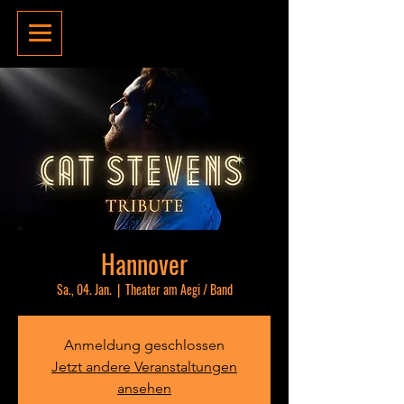
Hannover
Sa., 04. Jan.
  |  
Theater am Aegi / Band
Anmeldung geschlossen
Jetzt andere Veranstaltungen
ansehen