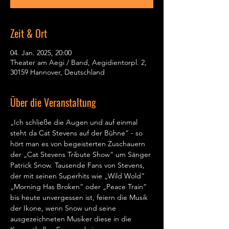
Zeit & Ort
04. Jan. 2025, 20:00
Theater am Aegi / Band, Aegidientorpl. 2,
30159 Hannover, Deutschland
Über die Veranstaltung
„Ich schließe die Augen und auf einmal 
steht da Cat Stevens auf der Bühne“ - so 
hört man es von begeisterten Zuschauern 
der „Cat Stevens Tribute Show“ um Sänger 
Patrick Snow. Tausende Fans von Stevens, 
der mit seinen Superhits wie „Wild Wold“ 
„Morning Has Broken“ oder „Peace Train“ 
bis heute unvergessen ist, feiern die Musik 
der Ikone, wenn Snow und seine 
ausgezeichneten Musiker diese in die 