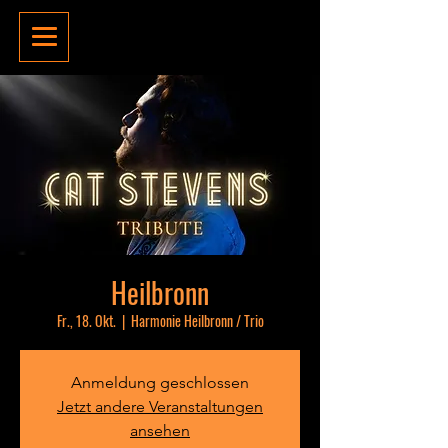
Heilbronn
Fr., 18. Okt.
  |  
Harmonie Heilbronn / Trio
Anmeldung geschlossen
Jetzt andere Veranstaltungen
ansehen