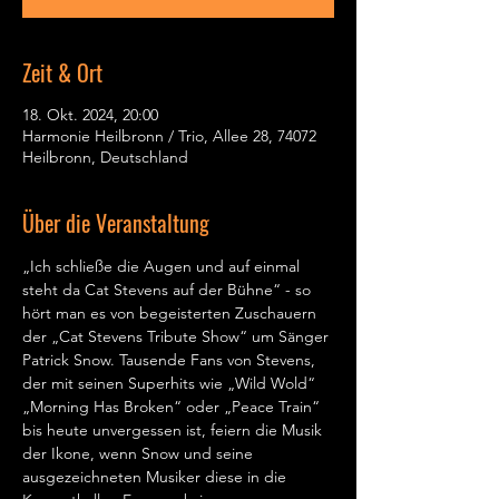
Zeit & Ort
18. Okt. 2024, 20:00
Harmonie Heilbronn / Trio, Allee 28, 74072
Heilbronn, Deutschland
Über die Veranstaltung
„Ich schließe die Augen und auf einmal 
steht da Cat Stevens auf der Bühne“ - so 
hört man es von begeisterten Zuschauern 
der „Cat Stevens Tribute Show“ um Sänger 
Patrick Snow. Tausende Fans von Stevens, 
der mit seinen Superhits wie „Wild Wold“ 
„Morning Has Broken“ oder „Peace Train“ 
bis heute unvergessen ist, feiern die Musik 
der Ikone, wenn Snow und seine 
ausgezeichneten Musiker diese in die 