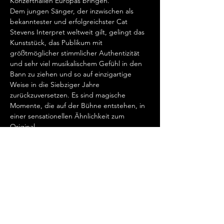
Konzerthallen Europas bringen.  
Dem jungen Sänger, der inzwischen als 
bekanntester und erfolgreichster Cat 
Stevens Interpret weltweit gilt, gelingt das 
Kunststück, das Publikum mit 
größtmöglicher stimmlicher Authentizität 
und sehr viel musikalischem Gefühl in den 
Bann zu ziehen und so auf einzigartige 
Weise in die Siebziger Jahre 
zurückzuversetzen. Es sind magische 
Momente, die auf der Bühne entstehen, in 
einer sensationellen Ähnlichkeit zum 
Original.   
„Cat Stevens hat mein Herz erobert, seit 
ich ihn gemeinsam mit Ronan Keating 
seinen wundervollen Song „Father And 
Son“ singen hörte.…
Mehr anzeigen