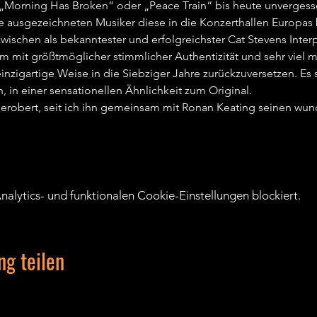
„Morning Has Broken“ oder „Peace Train“ bis heute unvergessen 
 ausgezeichneten Musiker diese in die Konzerthallen Europas b
ischen als bekanntester und erfolgreichster Cat Stevens Interpre
m mit größtmöglicher stimmlicher Authentizität und sehr viel 
inzigartige Weise in die Siebziger Jahre zurückzuversetzen. E
 in einer sensationellen Ähnlichkeit zum Original.   
 erobert, seit ich ihn gemeinsam mit Ronan Keating seinen wun
lytics- und funktionalen Cookie-Einstellungen blockiert.
ng teilen