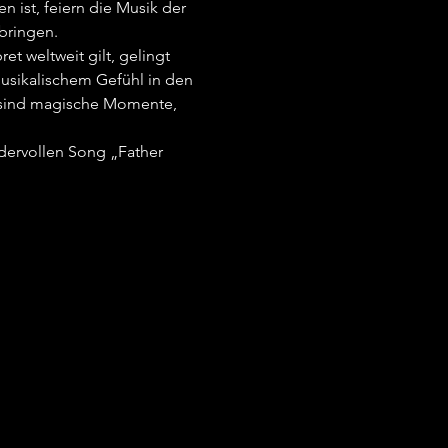
ist, feiern die Musik der 
ringen.   
t weltweit gilt, gelingt 
musikalischem Gefühl in den 
s sind magische Momente, 
dervollen Song „Father 