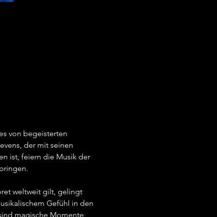
es von begeisterten 
vens, der mit seinen 
ist, feiern die Musik der 
ringen.   
t weltweit gilt, gelingt 
musikalischem Gefühl in den 
s sind magische Momente, 