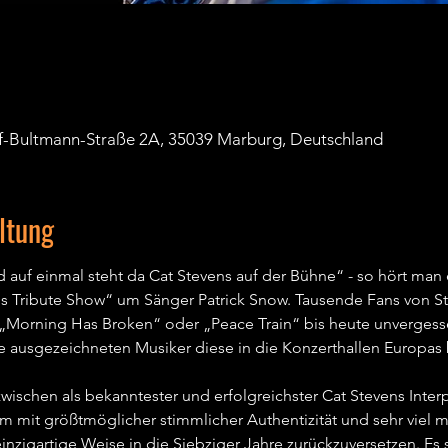
f-Bultmann-Straße 2A, 35039 Marburg, Deutschland
ltung
 auf einmal steht da Cat Stevens auf der Bühne“ - so hört man 
s Tribute Show“ um Sänger Patrick Snow. Tausende Fans von Ste
„Morning Has Broken“ oder „Peace Train“ bis heute unvergessen 
 ausgezeichneten Musiker diese in die Konzerthallen Europas b
ischen als bekanntester und erfolgreichster Cat Stevens Interpre
m mit größtmöglicher stimmlicher Authentizität und sehr viel 
inzigartige Weise in die Siebziger Jahre zurückzuversetzen. E