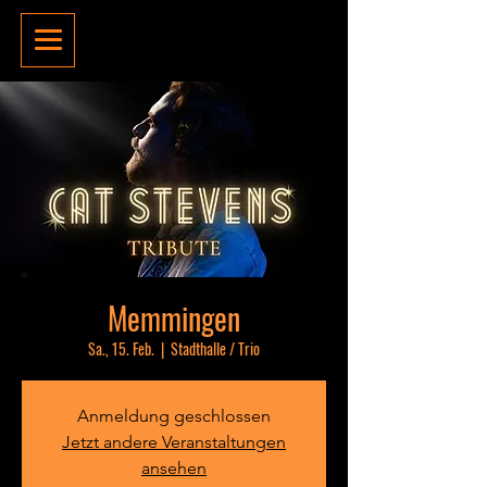
Memmingen
Sa., 15. Feb.
  |  
Stadthalle / Trio
Anmeldung geschlossen
Jetzt andere Veranstaltungen
ansehen