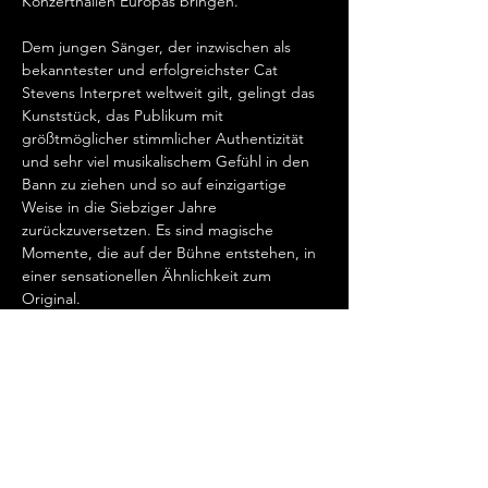
Konzerthallen Europas bringen.   
Dem jungen Sänger, der inzwischen als 
bekanntester und erfolgreichster Cat 
Stevens Interpret weltweit gilt, gelingt das 
Kunststück, das Publikum mit 
größtmöglicher stimmlicher Authentizität 
und sehr viel musikalischem Gefühl in den 
Bann zu ziehen und so auf einzigartige 
Weise in die Siebziger Jahre 
zurückzuversetzen. Es sind magische 
Momente, die auf der Bühne entstehen, in 
einer sensationellen Ähnlichkeit zum 
Original.   
„Cat Stevens hat mein Herz erobert, seit 
ich ihn gemeinsam mit Ronan Keating 
seinen wundervollen Song „Father And 
Son“ singen hörte.…
Mehr anzeigen