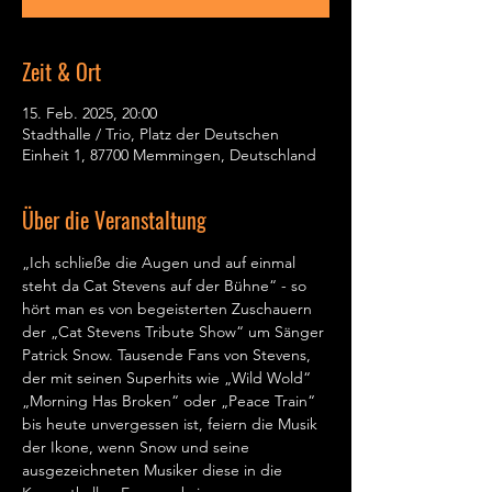
Zeit & Ort
15. Feb. 2025, 20:00
Stadthalle / Trio, Platz der Deutschen
Einheit 1, 87700 Memmingen, Deutschland
Über die Veranstaltung
„Ich schließe die Augen und auf einmal 
steht da Cat Stevens auf der Bühne“ - so 
hört man es von begeisterten Zuschauern 
der „Cat Stevens Tribute Show“ um Sänger 
Patrick Snow. Tausende Fans von Stevens, 
der mit seinen Superhits wie „Wild Wold“ 
„Morning Has Broken“ oder „Peace Train“ 
bis heute unvergessen ist, feiern die Musik 
der Ikone, wenn Snow und seine 
ausgezeichneten Musiker diese in die 