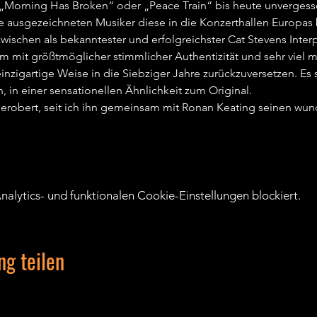
„Morning Has Broken“ oder „Peace Train“ bis heute unvergessen 
 ausgezeichneten Musiker diese in die Konzerthallen Europas b
ischen als bekanntester und erfolgreichster Cat Stevens Interpre
m mit größtmöglicher stimmlicher Authentizität und sehr viel 
inzigartige Weise in die Siebziger Jahre zurückzuversetzen. E
 in einer sensationellen Ähnlichkeit zum Original.   
 erobert, seit ich ihn gemeinsam mit Ronan Keating seinen wun
lytics- und funktionalen Cookie-Einstellungen blockiert.
ng teilen