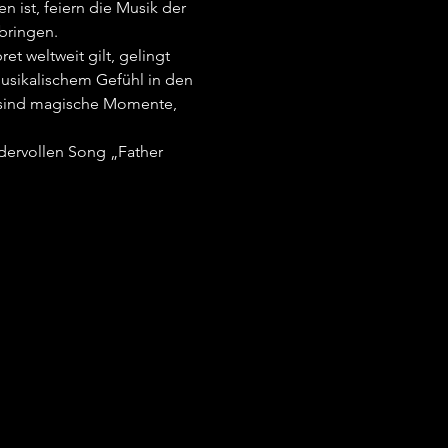
ist, feiern die Musik der 
ringen.  
t weltweit gilt, gelingt 
musikalischem Gefühl in den 
s sind magische Momente, 
dervollen Song „Father 