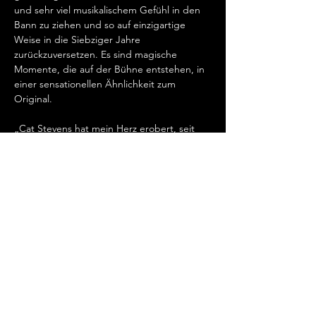
und sehr viel musikalischem Gefühl in den 
Bann zu ziehen und so auf einzigartige 
Weise in die Siebziger Jahre 
zurückzuversetzen. Es sind magische 
Momente, die auf der Bühne entstehen, in 
einer sensationellen Ähnlichkeit zum 
Original.   
„Cat Stevens hat mein Herz erobert, seit 
ich ihn gemeinsam mit Ronan Keating 
seinen wundervollen Song „Father And 
Son“ singen hörte.…
Mehr anzeigen
Diese Veranstaltung teilen