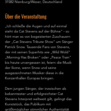
31582 Nienburg/Weser, Deutschland
Über die Veranstaltung
„Ich schließe die Augen und auf einmal 
steht da Cat Stevens auf der Bühne“ - so 
hört man es von begeisterten Zuschauern 
der „Cat Stevens Tribute Show“ um Sänger 
Patrick Snow. Tausende Fans von Stevens, 
der mit seinen Superhits wie „Wild Wold“ 
„Morning Has Broken“ oder „Peace Train“ 
bis heute unvergessen ist, feiern die Musik 
der Ikone, wenn Snow und seine 
ausgezeichneten Musiker diese in die 
Konzerthallen Europas bringen.   
Dem jungen Sänger, der inzwischen als 
bekanntester und erfolgreichster Cat 
Stevens Interpret weltweit gilt, gelingt das 
Kunststück, das Publikum mit 
größtmöglicher stimmlicher Authentizität 