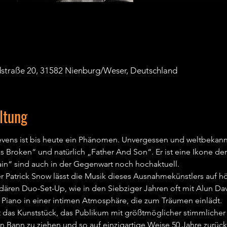
dstraße 20, 31582 Nienburg/Weser, Deutschland
ltung
evens ist bis heute ein Phänomen. Unvergessen und weltbekannt
Broken“ und natürlich „Father And Son“. Er ist eine Ikone der 
ain“ sind auch in der Gegenwart noch hochaktuell.
 Patrick Snow lässt die Musik dieses Ausnahmekünstlers auf h
dären Duo-Set-Up, wie in den Siebziger Jahren oft mit Alun Dav
 Piano in einer intimen Atmosphäre, die zum Träumen einlädt.
das Kunststück, das Publikum mit größtmöglicher stimmlicher Au
 Bann zu ziehen und so auf einzigartige Weise 50 Jahre zurückz