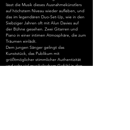
lässt die Musik dieses Ausnahmekünstlers 
auf höchstem Niveau wieder aufleben, und 
das im legendären Duo-Set-Up, wie in den 
Siebziger Jahren oft mit Alun Davies auf 
der Bühne gesehen. Zwei Gitarren und 
Piano in einer intimen Atmosphäre, die zum 
Träumen einlädt.
Dem jungen Sänger gelingt das 
Kunststück, das Publikum mit 
größtmöglicher stimmlicher Authentizität 
und sehr viel musikalischem Gefühl in den 
Bann zu ziehen und so auf einzigartige 
Weise 50 Jahre zurückzuversetzen. Es sind 
magische Momente, die auf der Bühne 
entstehen in einer sensationellen 
Ähnlichkeit zum Original.
Diese Veranstaltung teilen