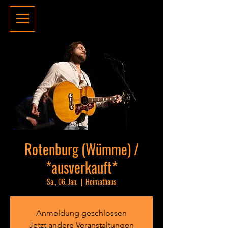
Rotenburg (Wümme) /
*ausverkauft*
Sa., 06. Jan.
  |  
Heimathaus
Anmeldung geschlossen
Jetzt andere Veranstaltungen