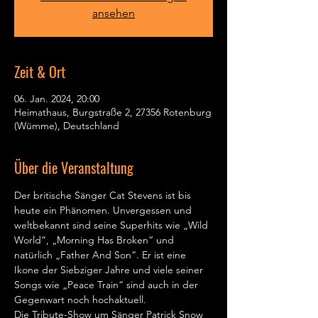
ansehen
Zeit & Ort
06. Jan. 2024, 20:00
Heimathaus, Burgstraße 2, 27356 Rotenburg
(Wümme), Deutschland
Über die Veranstaltung
Der britische Sänger Cat Stevens ist bis 
heute ein Phänomen. Unvergessen und 
weltbekannt sind seine Superhits wie „Wild 
World“, „Morning Has Broken“ und 
natürlich „Father And Son“. Er ist eine 
Ikone der Siebziger Jahre und viele seiner 
Songs wie „Peace Train“ sind auch in der 
Gegenwart noch hochaktuell.
Die Tribute-Show um Sänger Patrick Snow 