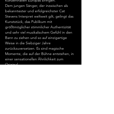
Konzerthallen Europas bringen.  
Dem jungen Sänger, der inzwischen als 
bekanntester und erfolgreichster Cat 
Stevens Interpret weltweit gilt, gelingt das 
Kunststück, das Publikum mit 
größtmöglicher stimmlicher Authentizität 
und sehr viel musikalischem Gefühl in den 
Bann zu ziehen und so auf einzigartige 
Weise in die Siebziger Jahre 
zurückzuversetzen. Es sind magische 
Momente, die auf der Bühne entstehen, in 
einer sensationellen Ähnlichkeit zum 
Original.   
„Cat Stevens hat mein Herz erobert, seit 
ich ihn gemeinsam mit Ronan Keating 
seinen wundervollen Song „Father And 
Son“ singen hörte.…
Mehr anzeigen