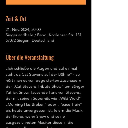
Zeit & Ort
21. Nov. 2024, 20:00
Siegerlandhalle / Band, Koblenzer Str. 151,
57072 Siegen, Deutschland
Über die Veranstaltung
„Ich schließe die Augen und auf einmal 
steht da Cat Stevens auf der Bühne“ - so 
hört man es von begeisterten Zuschauern 
der „Cat Stevens Tribute Show“ um Sänger 
Patrick Snow. Tausende Fans von Stevens, 
der mit seinen Superhits wie „Wild Wold“ 
„Morning Has Broken“ oder „Peace Train“ 
bis heute unvergessen ist, feiern die Musik 
der Ikone, wenn Snow und seine 
ausgezeichneten Musiker diese in die 