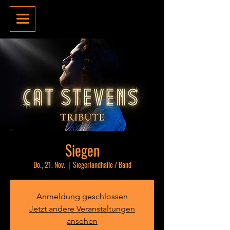
Siegen
Do., 21. Nov.
  |  
Siegerlandhalle / Band
Anmeldung geschlossen
Jetzt andere Veranstaltungen
ansehen