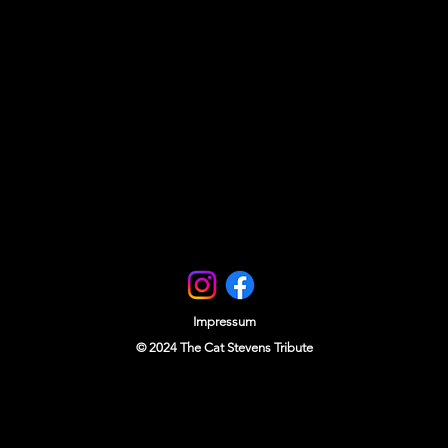
gen festlegen und ihrer
r den Fall eines Online-Shops kann
ls über Waren, Preise sowie die
es, der Kündigung und des Widerrufs
ften enthalten und passend für das
. Um sicherzugehen, dass Ihre AGB
n, lassen Sie diese von einem
Impressum
© 2024 The Cat Stevens Tribute