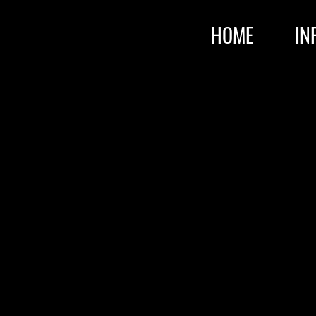
HOME
IN
AGB
tsbedingungen (AGB). Diese Vorlage
ändig und kann nicht veröffentlicht
erung von Website-Eigentümern. Darin