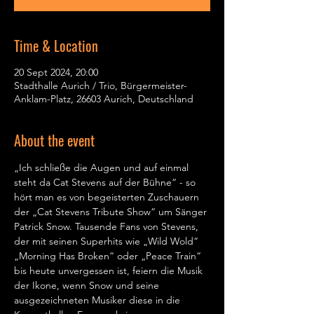
Time & Location
20 Sept 2024, 20:00
Stadthalle Aurich / Trio, Bürgermeister-
Anklam-Platz, 26603 Aurich, Deutschland
About the event
„Ich schließe die Augen und auf einmal 
steht da Cat Stevens auf der Bühne“ - so 
hört man es von begeisterten Zuschauern 
der „Cat Stevens Tribute Show“ um Sänger 
Patrick Snow. Tausende Fans von Stevens, 
der mit seinen Superhits wie „Wild Wold“ 
„Morning Has Broken“ oder „Peace Train“ 
bis heute unvergessen ist, feiern die Musik 
der Ikone, wenn Snow und seine 
ausgezeichneten Musiker diese in die 