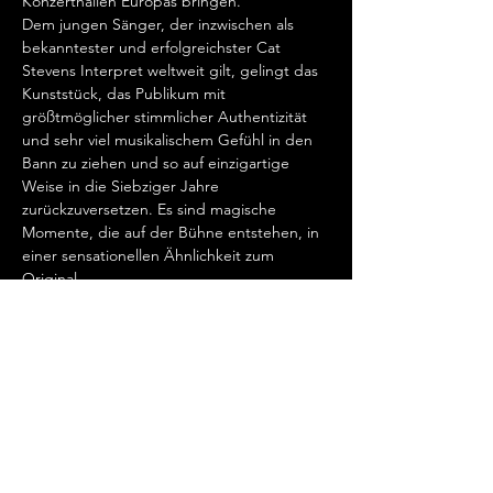
Konzerthallen Europas bringen.   
Dem jungen Sänger, der inzwischen als 
bekanntester und erfolgreichster Cat 
Stevens Interpret weltweit gilt, gelingt das 
Kunststück, das Publikum mit 
größtmöglicher stimmlicher Authentizität 
und sehr viel musikalischem Gefühl in den 
Bann zu ziehen und so auf einzigartige 
Weise in die Siebziger Jahre 
zurückzuversetzen. Es sind magische 
Momente, die auf der Bühne entstehen, in 
einer sensationellen Ähnlichkeit zum 
Original.   
„Cat Stevens hat mein Herz erobert, seit 
ich ihn gemeinsam mit Ronan Keating 
seinen wundervollen Song „Father And 
Son“ singen hörte.…
Show More