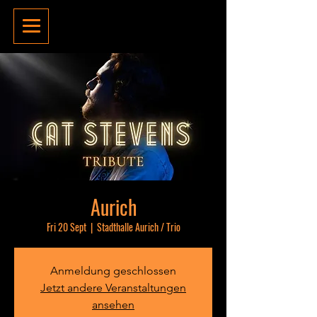
Aurich
Fri 20 Sept
  |  
Stadthalle Aurich / Trio
Anmeldung geschlossen
Jetzt andere Veranstaltungen
ansehen