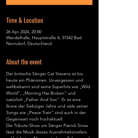
Time & Location
26 Apr 2024, 20:00
Wandelhalle, Hauptstraße 4, 31542 Bad
Nenndorf, Deutschland
About the event
Der britische Sänger Cat Stevens ist bis 
heute ein Phänomen. Unvergessen und 
weltbekannt sind seine Superhits wie „Wild 
World“, „Morning Has Broken“ und 
natürlich „Father And Son“. Er ist eine 
Ikone der Siebziger Jahre und viele seiner 
Songs wie „Peace Train“ sind auch in der 
Gegenwart noch hochaktuell.
Die Tribute-Show um Sänger Patrick Snow 
lässt die Musik dieses Ausnahmekünstlers 