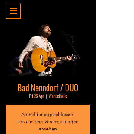
Bad Nenndorf / DUO
Fri 26 Apr
  |  
Wandelhalle
Anmeldung geschlossen
Jetzt andere Veranstaltungen
ansehen