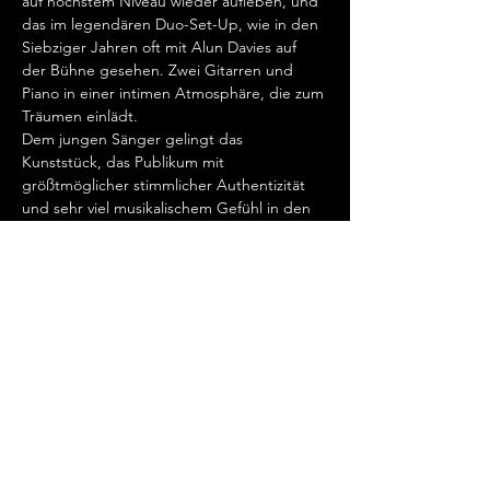
auf höchstem Niveau wieder aufleben, und 
das im legendären Duo-Set-Up, wie in den 
Siebziger Jahren oft mit Alun Davies auf 
der Bühne gesehen. Zwei Gitarren und 
Piano in einer intimen Atmosphäre, die zum 
Träumen einlädt.
Dem jungen Sänger gelingt das 
Kunststück, das Publikum mit 
größtmöglicher stimmlicher Authentizität 
und sehr viel musikalischem Gefühl in den 
Bann zu ziehen und so auf einzigartige 
Weise 50 Jahre zurückzuversetzen. Es sind 
magische Momente, die auf der Bühne 
entstehen, in einer sensationellen 
Ähnlichkeit zum Original.
Share this event