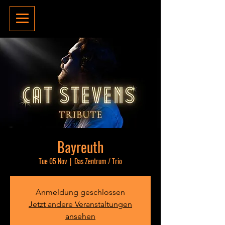
Bayreuth
Tue 05 Nov
  |  
Das Zentrum / Trio
Anmeldung geschlossen
Jetzt andere Veranstaltungen
ansehen