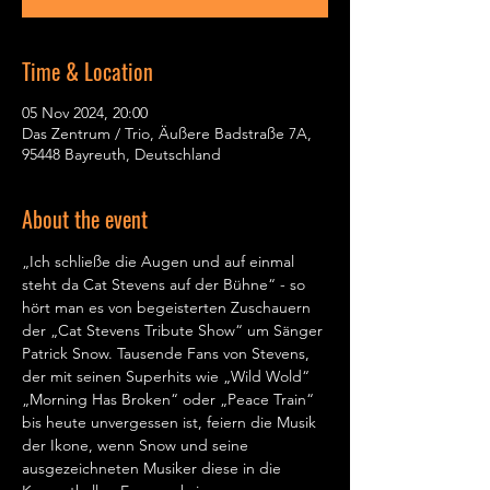
Time & Location
05 Nov 2024, 20:00
Das Zentrum / Trio, Äußere Badstraße 7A,
95448 Bayreuth, Deutschland
About the event
„Ich schließe die Augen und auf einmal 
steht da Cat Stevens auf der Bühne“ - so 
hört man es von begeisterten Zuschauern 
der „Cat Stevens Tribute Show“ um Sänger 
Patrick Snow. Tausende Fans von Stevens, 
der mit seinen Superhits wie „Wild Wold“ 
„Morning Has Broken“ oder „Peace Train“ 
bis heute unvergessen ist, feiern die Musik 
der Ikone, wenn Snow und seine 
ausgezeichneten Musiker diese in die 