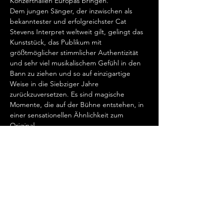
Konzerthallen Europas bringen.  
Dem jungen Sänger, der inzwischen als 
bekanntester und erfolgreichster Cat 
Stevens Interpret weltweit gilt, gelingt das 
Kunststück, das Publikum mit 
größtmöglicher stimmlicher Authentizität 
und sehr viel musikalischem Gefühl in den 
Bann zu ziehen und so auf einzigartige 
Weise in die Siebziger Jahre 
zurückzuversetzen. Es sind magische 
Momente, die auf der Bühne entstehen, in 
einer sensationellen Ähnlichkeit zum 
Original.   
„Cat Stevens hat mein Herz erobert, seit 
ich ihn gemeinsam mit Ronan Keating 
seinen wundervollen Song „Father And 
Son“ singen hörte.…
Show More