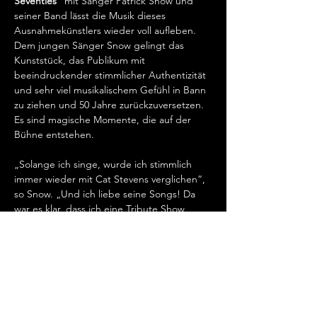
Seventies“
 mit Sänger Patrick Snow und 
seiner Band lässt die Musik dieses 
Ausnahmekünstlers wieder voll aufleben. 
Dem jungen Sänger Snow gelingt das 
Kunststück, das Publikum mit 
beeindruckender stimmlicher Authentizität 
und sehr viel musikalischem Gefühl in Bann 
zu ziehen und 50 Jahre zurückzuversetzen. 
Es sind magische Momente, die auf der 
Bühne entstehen. 

„Solange ich singe, wurde ich stimmlich 
immer wieder mit Cat Stevens verglichen“, 
so Snow. „Und ich liebe seine Songs! Da 
war es klar, dass ich eine Tribute Show 
machen muss, um diese wunderschöne 
Musik gemeinsam mit seinen heute noch so 
zahlreichen Fans zu feiern!“

Aber auch andere große…
Show More