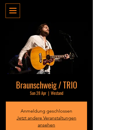
Braunschweig / TRIO
Sun 28 Apr
  |  
Westand
Anmeldung geschlossen
Jetzt andere Veranstaltungen
ansehen