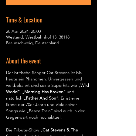
Time & Location
28 Apr 2024, 20:00
Westand, Westbahnhof 13, 38118
Braunschweig, Deutschland
About the event
Der britische Sänger Cat Stevens ist bis 
heute ein Phänomen. Unvergessen und 
weltbekannt sind seine Superhits wie 
„Wild 
World“
, 
„Morning Has Broken“
 und 
natürlich 
„Father And Son“
. Er ist eine 
Ikone der 70er Jahre und viele seiner 
Songs wie „Peace Train“ sind auch in der 
Gegenwart noch hochaktuell.

Die Tribute-Show 
„Cat Stevens & The 