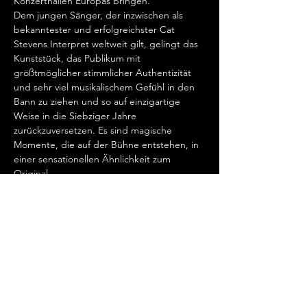
Konzerthallen Europas bringen.   
Dem jungen Sänger, der inzwischen als 
bekanntester und erfolgreichster Cat 
Stevens Interpret weltweit gilt, gelingt das 
Kunststück, das Publikum mit 
größtmöglicher stimmlicher Authentizität 
und sehr viel musikalischem Gefühl in den 
Bann zu ziehen und so auf einzigartige 
Weise in die Siebziger Jahre 
zurückzuversetzen. Es sind magische 
Momente, die auf der Bühne entstehen, in 
einer sensationellen Ähnlichkeit zum 
Original.   
„Cat Stevens hat mein Herz erobert, seit 
ich ihn gemeinsam mit Ronan Keating 
seinen wundervollen Song „Father And 
Son“ singen hörte.…
Show More