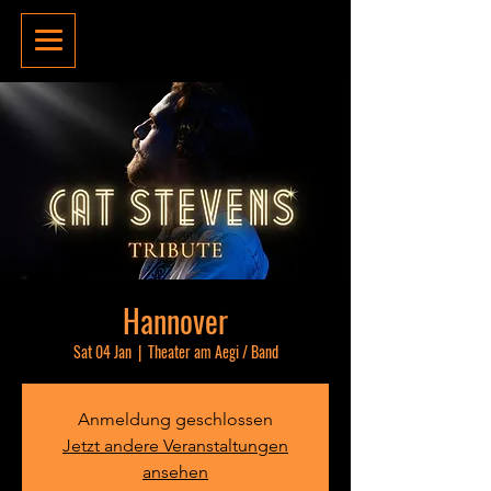
Hannover
Sat 04 Jan
  |  
Theater am Aegi / Band
Anmeldung geschlossen
Jetzt andere Veranstaltungen
ansehen