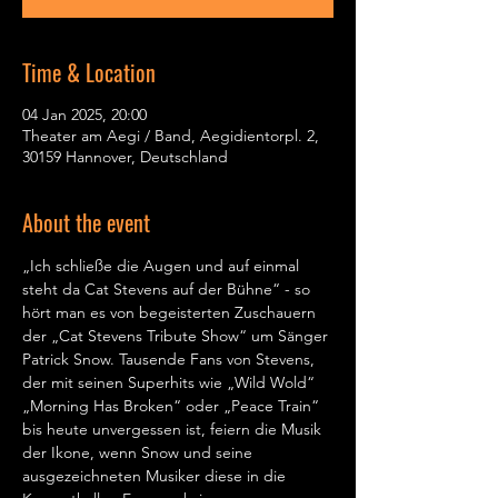
Time & Location
04 Jan 2025, 20:00
Theater am Aegi / Band, Aegidientorpl. 2,
30159 Hannover, Deutschland
About the event
„Ich schließe die Augen und auf einmal 
steht da Cat Stevens auf der Bühne“ - so 
hört man es von begeisterten Zuschauern 
der „Cat Stevens Tribute Show“ um Sänger 
Patrick Snow. Tausende Fans von Stevens, 
der mit seinen Superhits wie „Wild Wold“ 
„Morning Has Broken“ oder „Peace Train“ 
bis heute unvergessen ist, feiern die Musik 
der Ikone, wenn Snow und seine 
ausgezeichneten Musiker diese in die 