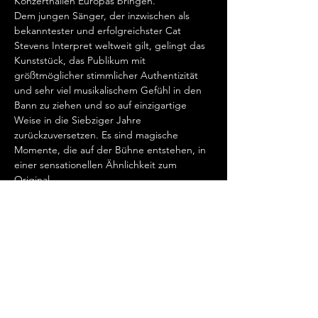
Konzerthallen Europas bringen.   
Dem jungen Sänger, der inzwischen als 
bekanntester und erfolgreichster Cat 
Stevens Interpret weltweit gilt, gelingt das 
Kunststück, das Publikum mit 
größtmöglicher stimmlicher Authentizität 
und sehr viel musikalischem Gefühl in den 
Bann zu ziehen und so auf einzigartige 
Weise in die Siebziger Jahre 
zurückzuversetzen. Es sind magische 
Momente, die auf der Bühne entstehen, in 
einer sensationellen Ähnlichkeit zum 
Original.   
„Cat Stevens hat mein Herz erobert, seit 
ich ihn gemeinsam mit Ronan Keating 
seinen wundervollen Song „Father And 
Son“ singen hörte.…
Show More