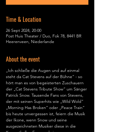
Time & Location
26 Sept 2024, 20:00
Post Huis Theater / Duo, Fok 78, 8441 BR
Heerenveen, Niederlande
About the event
„Ich schließe die Augen und auf einmal 
steht da Cat Stevens auf der Bühne“ - so 
hört man es von begeisterten Zuschauern 
der „Cat Stevens Tribute Show“ um Sänger 
Patrick Snow. Tausende Fans von Stevens, 
der mit seinen Superhits wie „Wild Wold“ 
„Morning Has Broken“ oder „Peace Train“ 
bis heute unvergessen ist, feiern die Musik 
der Ikone, wenn Snow und seine 
ausgezeichneten Musiker diese in die 