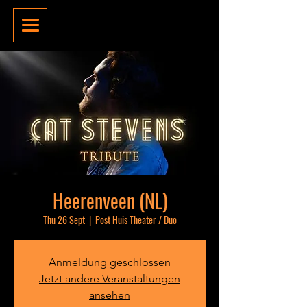
Heerenveen (NL)
Thu 26 Sept
  |  
Post Huis Theater / Duo
Anmeldung geschlossen
Jetzt andere Veranstaltungen
ansehen