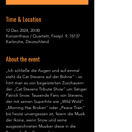
Time & Location
12 Dec 2024, 20:00
Konzerthaus / Quartett, Festpl. 9, 76137
Karlsruhe, Deutschland
About the event
„Ich schließe die Augen und auf einmal 
steht da Cat Stevens auf der Bühne“ - so 
hört man es von begeisterten Zuschauern 
der „Cat Stevens Tribute Show“ um Sänger 
Patrick Snow. Tausende Fans von Stevens, 
der mit seinen Superhits wie „Wild Wold“ 
„Morning Has Broken“ oder „Peace Train“ 
bis heute unvergessen ist, feiern die Musik 
der Ikone, wenn Snow und seine 
ausgezeichneten Musiker diese in die 