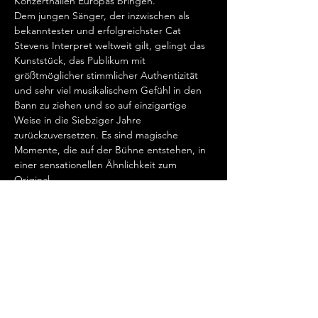
Konzerthallen Europas bringen.  
Dem jungen Sänger, der inzwischen als 
bekanntester und erfolgreichster Cat 
Stevens Interpret weltweit gilt, gelingt das 
Kunststück, das Publikum mit 
größtmöglicher stimmlicher Authentizität 
und sehr viel musikalischem Gefühl in den 
Bann zu ziehen und so auf einzigartige 
Weise in die Siebziger Jahre 
zurückzuversetzen. Es sind magische 
Momente, die auf der Bühne entstehen, in 
einer sensationellen Ähnlichkeit zum 
Original.   
„Cat Stevens hat mein Herz erobert, seit 
ich ihn gemeinsam mit Ronan Keating 
seinen wundervollen Song „Father And 
Son“ singen hörte.…
Show More