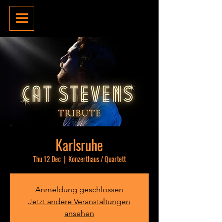
Karlsruhe
Thu 12 Dec
  |  
Konzerthaus / Quartett
Anmeldung geschlossen
Jetzt andere Veranstaltungen
ansehen