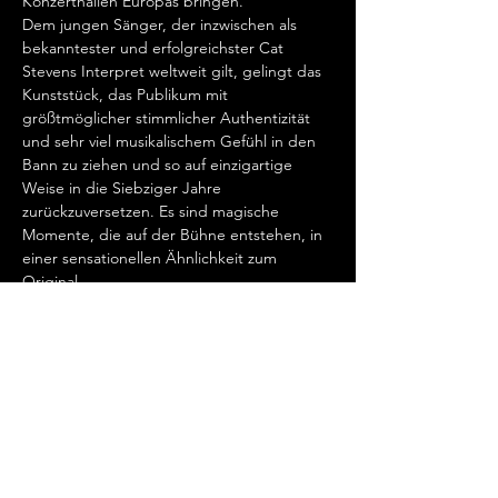
Konzerthallen Europas bringen.   
Dem jungen Sänger, der inzwischen als 
bekanntester und erfolgreichster Cat 
Stevens Interpret weltweit gilt, gelingt das 
Kunststück, das Publikum mit 
größtmöglicher stimmlicher Authentizität 
und sehr viel musikalischem Gefühl in den 
Bann zu ziehen und so auf einzigartige 
Weise in die Siebziger Jahre 
zurückzuversetzen. Es sind magische 
Momente, die auf der Bühne entstehen, in 
einer sensationellen Ähnlichkeit zum 
Original.   
„Cat Stevens hat mein Herz erobert, seit 
ich ihn gemeinsam mit Ronan Keating 
seinen wundervollen Song „Father And 
Son“ singen hörte.…
Show More