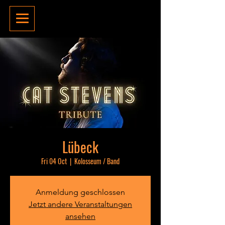
Lübeck
Fri 04 Oct
  |  
Kolosseum / Band
Anmeldung geschlossen
Jetzt andere Veranstaltungen
ansehen