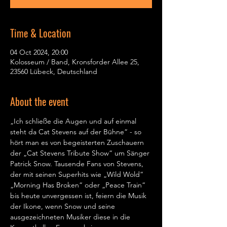
Time & Location
04 Oct 2024, 20:00
Kolosseum / Band, Kronsforder Allee 25,
23560 Lübeck, Deutschland
About the event
„Ich schließe die Augen und auf einmal 
steht da Cat Stevens auf der Bühne“ - so 
hört man es von begeisterten Zuschauern 
der „Cat Stevens Tribute Show“ um Sänger 
Patrick Snow. Tausende Fans von Stevens, 
der mit seinen Superhits wie „Wild Wold“ 
„Morning Has Broken“ oder „Peace Train“ 
bis heute unvergessen ist, feiern die Musik 
der Ikone, wenn Snow und seine 
ausgezeichneten Musiker diese in die 