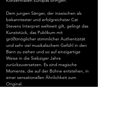
Konzerthallen Europas bringen.   
Dem jungen Sänger, der inzwischen als 
bekanntester und erfolgreichster Cat 
Stevens Interpret weltweit gilt, gelingt das 
Kunststück, das Publikum mit 
größtmöglicher stimmlicher Authentizität 
und sehr viel musikalischem Gefühl in den 
Bann zu ziehen und so auf einzigartige 
Weise in die Siebziger Jahre 
zurückzuversetzen. Es sind magische 
Momente, die auf der Bühne entstehen, in 
einer sensationellen Ähnlichkeit zum 
Original.   
„Cat Stevens hat mein Herz erobert, seit 
ich ihn gemeinsam mit Ronan Keating 
seinen wundervollen Song „Father And 
Son“ singen hörte.…
Show More