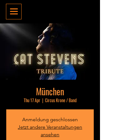
München
Thu 17 Apr
  |  
Circus Krone / Band
Anmeldung geschlossen
Jetzt andere Veranstaltungen
ansehen