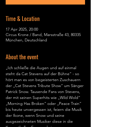
Time & Location
17 Apr 2025, 20:00
Circus Krone / Band, Marsstraße 43, 80335
München, Deutschland
About the event
„Ich schließe die Augen und auf einmal 
steht da Cat Stevens auf der Bühne“ - so 
hört man es von begeisterten Zuschauern 
der „Cat Stevens Tribute Show“ um Sänger 
Patrick Snow. Tausende Fans von Stevens, 
der mit seinen Superhits wie „Wild Wold“ 
„Morning Has Broken“ oder „Peace Train“ 
bis heute unvergessen ist, feiern die Musik 
der Ikone, wenn Snow und seine 
ausgezeichneten Musiker diese in die 