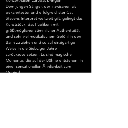
Konzerthallen Europas bringen.  
Dem jungen Sänger, der inzwischen als 
bekanntester und erfolgreichster Cat 
Stevens Interpret weltweit gilt, gelingt das 
Kunststück, das Publikum mit 
größtmöglicher stimmlicher Authentizität 
und sehr viel musikalischem Gefühl in den 
Bann zu ziehen und so auf einzigartige 
Weise in die Siebziger Jahre 
zurückzuversetzen. Es sind magische 
Momente, die auf der Bühne entstehen, in 
einer sensationellen Ähnlichkeit zum 
Original.   
„Cat Stevens hat mein Herz erobert, seit 
ich ihn gemeinsam mit Ronan Keating 
seinen wundervollen Song „Father And 
Son“ singen hörte.…
Show More