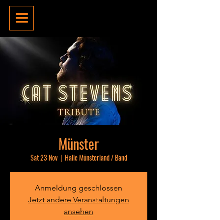
Münster
Sat 23 Nov
  |  
Halle Münsterland / Band
Anmeldung geschlossen
Jetzt andere Veranstaltungen
ansehen