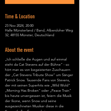
Time & Location
23 Nov 2024, 20:00
Halle Münsterland / Band, Albersloher Weg
32, 48155 Münster, Deutschland
About the event
„Ich schließe die Augen und auf einmal 
steht da Cat Stevens auf der Bühne“ - so 
hört man es von begeisterten Zuschauern 
der „Cat Stevens Tribute Show“ um Sänger 
Patrick Snow. Tausende Fans von Stevens, 
der mit seinen Superhits wie „Wild Wold“ 
„Morning Has Broken“ oder „Peace Train“ 
bis heute unvergessen ist, feiern die Musik 
der Ikone, wenn Snow und seine 
ausgezeichneten Musiker diese in die 