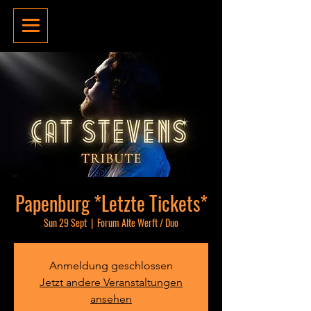
Papenburg *Letzte Tickets*
Sun 29 Sept
  |  
Forum Alte Werft / Duo
Anmeldung geschlossen
Jetzt andere Veranstaltungen
ansehen