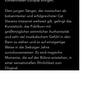
Konzerthallen Europas bringen.   
Dem jungen Sänger, der inzwischen als 
bekanntester und erfolgreichster Cat 
Stevens Interpret weltweit gilt, gelingt das 
Kunststück, das Publikum mit 
größtmöglicher stimmlicher Authentizität 
und sehr viel musikalischem Gefühl in den 
Bann zu ziehen und so auf einzigartige 
Weise in die Siebziger Jahre 
zurückzuversetzen. Es sind magische 
Momente, die auf der Bühne entstehen, in 
einer sensationellen Ähnlichkeit zum 
Original.   
„Cat Stevens hat mein Herz erobert, seit 
ich ihn gemeinsam mit Ronan Keating 
seinen wundervollen Song „Father And 
Son“ singen hörte.…
Show More