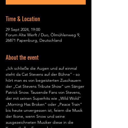
Time & Location
29 Sept 2024, 19:00
Forum Alte Werft / Duo, Ölmühlenweg 9,
26871 Papenburg, Deutschland
About the event
„Ich schließe die Augen und auf einmal 
steht da Cat Stevens auf der Bühne“ - so 
hört man es von begeisterten Zuschauern 
der „Cat Stevens Tribute Show“ um Sänger 
Patrick Snow. Tausende Fans von Stevens, 
der mit seinen Superhits wie „Wild Wold“ 
„Morning Has Broken“ oder „Peace Train“ 
bis heute unvergessen ist, feiern die Musik 
der Ikone, wenn Snow und seine 
ausgezeichneten Musiker diese in die 