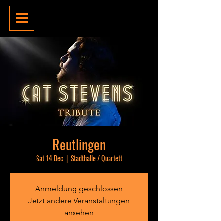
Reutlingen
Sat 14 Dec
  |  
Stadthalle / Quartett
Anmeldung geschlossen
Jetzt andere Veranstaltungen
ansehen