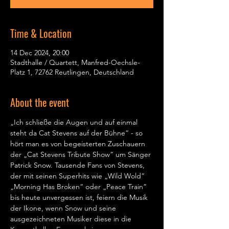
Time & Location
14 Dec 2024, 20:00
Stadthalle / Quartett, Manfred-Oechsle-
Platz 1, 72762 Reutlingen, Deutschland
About the event
„Ich schließe die Augen und auf einmal 
steht da Cat Stevens auf der Bühne“ - so 
hört man es von begeisterten Zuschauern 
der „Cat Stevens Tribute Show“ um Sänger 
Patrick Snow. Tausende Fans von Stevens, 
der mit seinen Superhits wie „Wild Wold“ 
„Morning Has Broken“ oder „Peace Train“ 
bis heute unvergessen ist, feiern die Musik 
der Ikone, wenn Snow und seine 
ausgezeichneten Musiker diese in die 