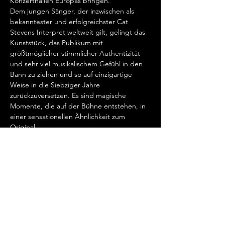
Konzerthallen Europas bringen.  
Dem jungen Sänger, der inzwischen als 
bekanntester und erfolgreichster Cat 
Stevens Interpret weltweit gilt, gelingt das 
Kunststück, das Publikum mit 
größtmöglicher stimmlicher Authentizität 
und sehr viel musikalischem Gefühl in den 
Bann zu ziehen und so auf einzigartige 
Weise in die Siebziger Jahre 
zurückzuversetzen. Es sind magische 
Momente, die auf der Bühne entstehen, in 
einer sensationellen Ähnlichkeit zum 
Original.   
„Cat Stevens hat mein Herz erobert, seit 
ich ihn gemeinsam mit Ronan Keating 
seinen wundervollen Song „Father And 
Son“ singen hörte.…
Show More