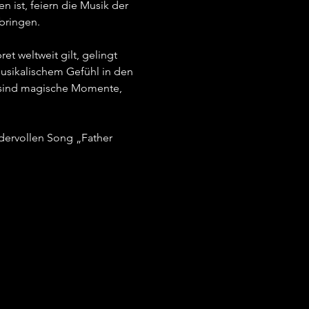
ist, feiern die Musik der 
ringen.   
t weltweit gilt, gelingt 
musikalischem Gefühl in den 
s sind magische Momente, 
dervollen Song „Father 