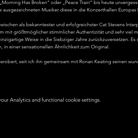
„Morning Has Broken“ oder „Peace Train“ bis heute unvergessen 
 ausgezeichneten Musiker diese in die Konzerthallen Europas b
ischen als bekanntester und erfolgreichster Cat Stevens Interpre
m mit größtmöglicher stimmlicher Authentizität und sehr viel 
inzigartige Weise in die Siebziger Jahre zurückzuversetzen. E
 in einer sensationellen Ähnlichkeit zum Original.   
 erobert, seit ich ihn gemeinsam mit Ronan Keating seinen wun
ur Analytics and functional cookie settings.