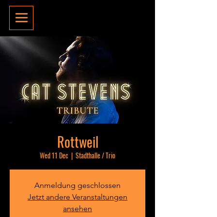
Rottweil
Wed 11 Dec
  |  
Stadthalle / Trio
Anmeldung geschlossen
Jetzt andere Veranstaltungen
ansehen