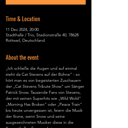
Time & Location
11 Dec 2024, 20:00
Stadthalle / Trio, Stadionstraße 40, 78628
Rottweil, Deutschland
About the event
„Ich schließe die Augen und auf einmal 
steht da Cat Stevens auf der Bühne“ - so 
hört man es von begeisterten Zuschauern 
der „Cat Stevens Tribute Show“ um Sänger 
Patrick Snow. Tausende Fans von Stevens, 
der mit seinen Superhits wie „Wild Wold“ 
„Morning Has Broken“ oder „Peace Train“ 
bis heute unvergessen ist, feiern die Musik 
der Ikone, wenn Snow und seine 
ausgezeichneten Musiker diese in die 