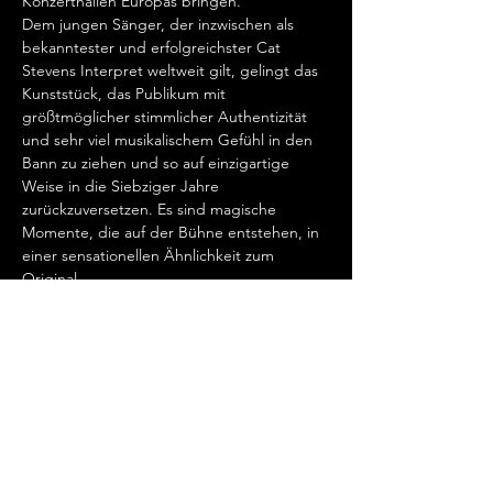
Konzerthallen Europas bringen.   
Dem jungen Sänger, der inzwischen als 
bekanntester und erfolgreichster Cat 
Stevens Interpret weltweit gilt, gelingt das 
Kunststück, das Publikum mit 
größtmöglicher stimmlicher Authentizität 
und sehr viel musikalischem Gefühl in den 
Bann zu ziehen und so auf einzigartige 
Weise in die Siebziger Jahre 
zurückzuversetzen. Es sind magische 
Momente, die auf der Bühne entstehen, in 
einer sensationellen Ähnlichkeit zum 
Original.   
„Cat Stevens hat mein Herz erobert, seit 
ich ihn gemeinsam mit Ronan Keating 
seinen wundervollen Song „Father And 
Son“ singen hörte.…
Show More